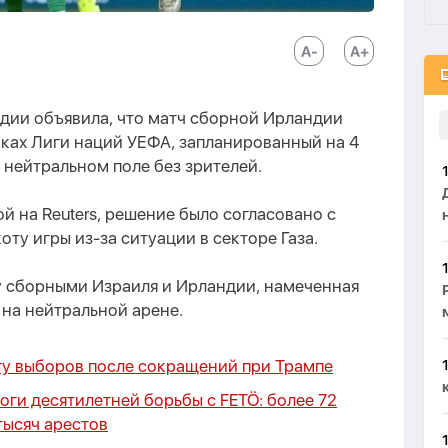
дии объявила, что матч сборной Ирландии
ках Лиги наций УЕФА, запланированный на 4
 нейтральном поле без зрителей.
й на Reuters, решение было согласовано с
ту игры из-за ситуации в секторе Газа.
у сборными Израиля и Ирландии, намеченная
 на нейтральной арене.
у выборов после сокращений при Трампе
оги десятилетней борьбы с FETÖ: более 72
тысяч арестов