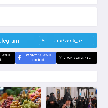
elegram
t.me/vesti_az
 нами в
Следите за нами в
Следите за нами в X
ok
Facebook