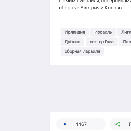
Помимо Израиля, соперниками 
сборные Австрия и Косово.
Ирландия
Израиль
Лиг
Дублин
сектор Газа
Пал
сборная Израиля
4467