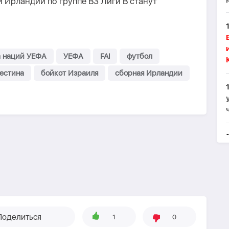
Ирландии по группе B3 Лиги B станут
а наций УЕФА
УЕФА
FAI
футбол
естина
бойкот Израиля
сборная Ирландии
Поделиться
1
0