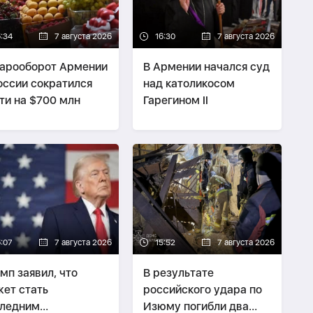
6:34
7 августа 2026
16:30
7 августа 2026
арооборот Армении
В Армении начался суд
оссии сократился
над католикосом
ти на $700 млн
Гарегином II
6:07
7 августа 2026
15:52
7 августа 2026
мп заявил, что
В результате
ет стать
российского удара по
следним
Изюму погибли два