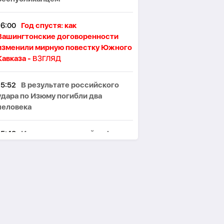
16:00
Год спустя: как
Вашингтонские договоренности
изменили мирную повестку Южного
Кавказа -
ВЗГЛЯД
15:52
В результате российского
удара по Изюму погибли два
человека
15:48
Импорт саудовской нефти в
США впервые с 1985 года упал до
нуля
15:43
Эмиратская ADNOC вложила
$1,3 млрд в расширение танкерного
флота