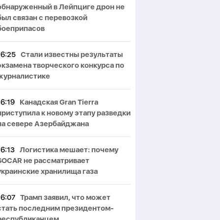
обнаруженный в Лейпциге дрон не
был связан с перевозкой
боеприпасов
16:25
Стали известны результаты
экзамена творческого конкурса по
журналистике
16:19
Канадская Gran Tierra
приступила к новому этапу разведки
на севере Азербайджана
16:13
Логистика мешает: почему
SOCAR не рассматривает
украинские хранилища газа
16:07
Трамп заявил, что может
стать последним президентом-
республиканцем