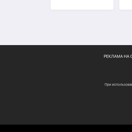
связан с перевозкой
пре
боеприпасов
рес
РЕКЛАМА НА 
При использова