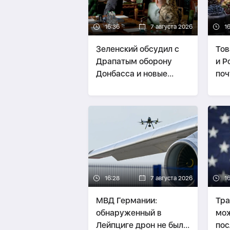
16:36
7 августа 2026
1
Зеленский обсудил с
Тов
Драпатым оборону
и Р
Донбасса и новые
поч
удары по России
16:28
7 августа 2026
1
МВД Германии:
Тра
обнаруженный в
мож
Лейпциге дрон не был
по