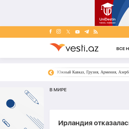
ВСЕ 
овости Азербайджана
Южный Кавказ, Грузия, Армения, Азерба
В МИРЕ
Ирландия отказалас