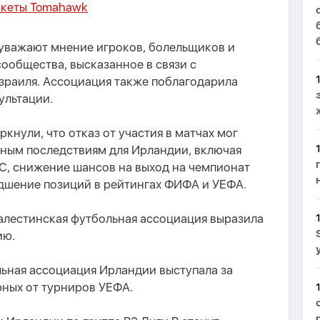
акеты Tomahawk
и уважают мнение игроков, болельщиков и
ообщества, высказанное в связи с
зраиля. Ассоциация также поблагодарила
ультации.
кнули, что отказ от участия в матчах мог
вным последствиям для Ирландии, включая
С, снижение шансов на выход на чемпионат
удшение позиций в рейтингах ФИФА и УЕФА.
алестинская футбольная ассоциация выразила
ию.
льная ассоциация Ирландии выступала за
рных от турниров УЕФА.