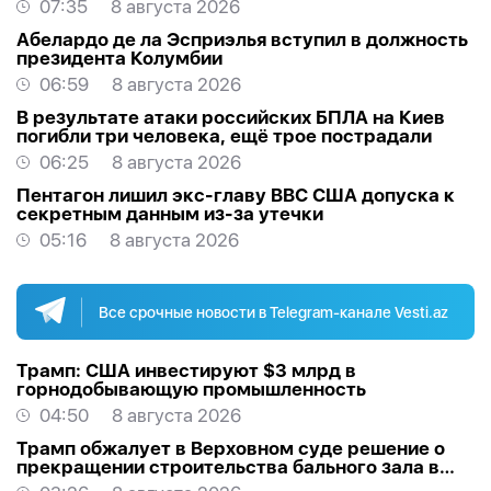
07:35
8 августа 2026
Абелардо де ла Эсприэлья вступил в должность
президента Колумбии
06:59
8 августа 2026
В результате атаки российских БПЛА на Киев
погибли три человека, ещё трое пострадали
06:25
8 августа 2026
Пентагон лишил экс-главу ВВС США допуска к
секретным данным из-за утечки
05:16
8 августа 2026
Все срочные новости в Telegram-канале Vesti.az
Трамп: США инвестируют $3 млрд в
горнодобывающую промышленность
04:50
8 августа 2026
Трамп обжалует в Верховном суде решение о
прекращении строительства бального зала в
Белом доме