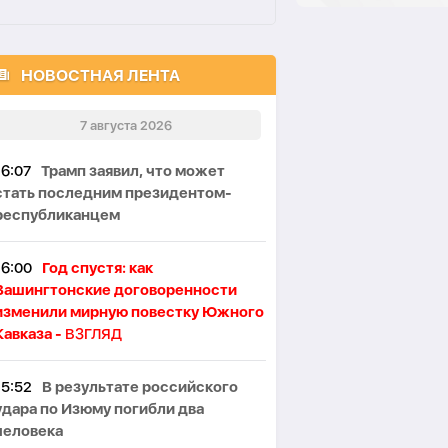
НОВОСТНАЯ ЛЕНТА
7 августа 2026
16:07
Трамп заявил, что может
стать последним президентом-
республиканцем
16:00
Год спустя: как
Вашингтонские договоренности
изменили мирную повестку Южного
Кавказа -
ВЗГЛЯД
15:52
В результате российского
удара по Изюму погибли два
человека