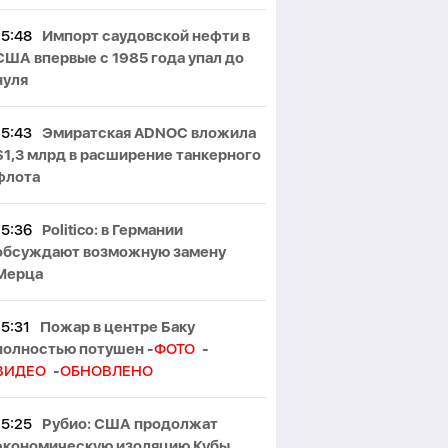
15:48
Импорт саудовской нефти в
США впервые с 1985 года упал до
нуля
15:43
Эмиратская ADNOC вложила
$1,3 млрд в расширение танкерного
флота
15:36
Politico: в Германии
обсуждают возможную замену
Мерца
15:31
Пожар в центре Баку
полностью потушен -
ФОТО
-
ВИДЕО
-
ОБНОВЛЕНО
15:25
Рубио: США продолжат
экономическую изоляцию Кубы