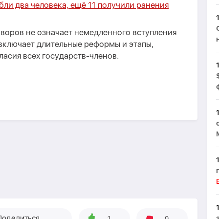
бли два человека, ещё 11 получили ранения
оворов не означает немедленного вступления
 включает длительные реформы и этапы,
асия всех государств-членов.
Поделиться
1
0