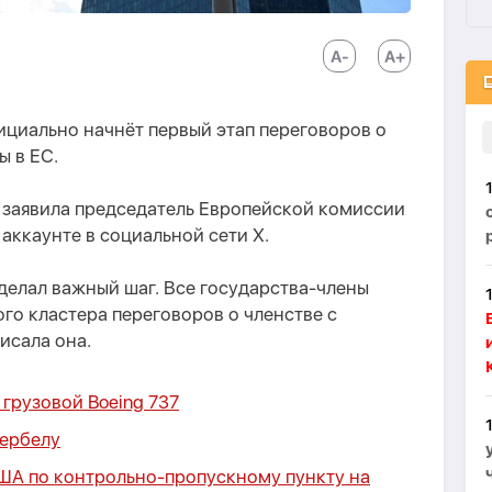
ициально начнёт первый этап переговоров о
ы в ЕС.
м заявила председатель Европейской комиссии
аккаунте в социальной сети X.
делал важный шаг. Все государства-члены
ого кластера переговоров о членстве с
исала она.
 грузовой Boeing 737
Кербелу
США по контрольно-пропускному пункту на