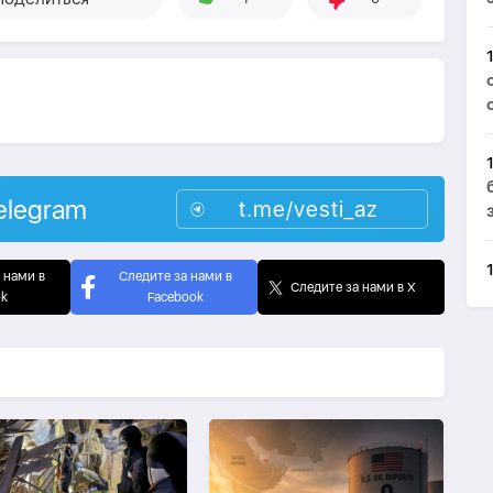
elegram
t.me/vesti_az
 нами в
Следите за нами в
Следите за нами в X
ok
Facebook