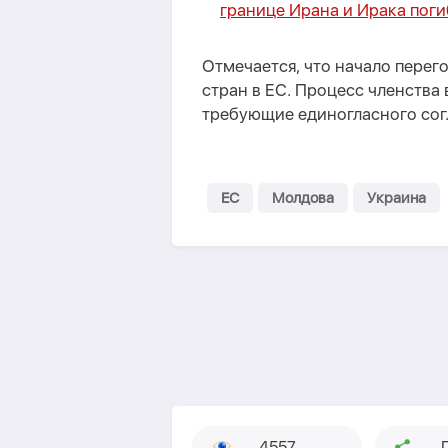
границе Ирана и Ирака поги
Отмечается, что начало перег
стран в ЕС. Процесс членства
требующие единогласного согл
ЕС
Молдова
Украина
4557