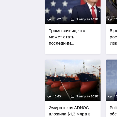
16:07
7 августа 2026
1
Трамп заявил, что
В р
может стать
рос
последним
Изю
президентом-
чел
республиканцем
15:43
7 августа 2026
1
Эмиратская ADNOC
Pol
вложила $1,3 млрд в
об