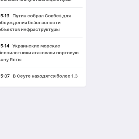
15:19
Путин собрал Совбез для
обсуждения безопасности
объектов инфраструктуры
15:14
Украинские морские
беспилотники атаковали портовую
зону Ялты
15:07
В Сеуте находятся более 1,3
тыс. несовершеннолетних
нелегальных мигрантов
15:01
Анкара, Эр-Рияд и Исламабад
заключили оборонный пакт-
ОБНОВЛЕНО
14:58
Житель Товуза задержан по