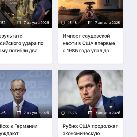
5:52
7 августа 2026
15:48
7 августа 2026
езультате
Импорт саудовской
сийского удара по
нефти в США впервые
му погибли два
с 1985 года упал до
овека
нуля
5:36
7 августа 2026
15:25
7 августа 2026
itico: в Германии
Рубио: США продолжат
суждают
экономическую