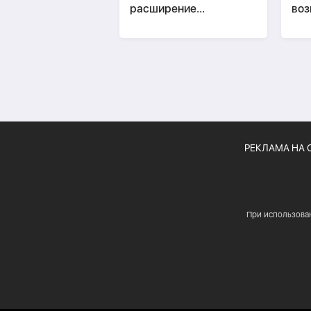
расширение
во
танкерного флота
Ме
РЕКЛАМА НА 
При использова