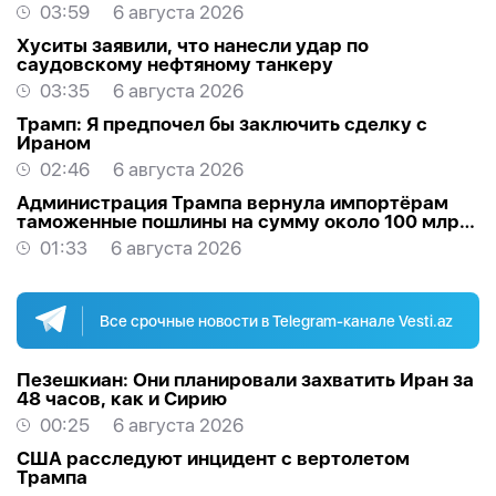
03:59
6 августа 2026
Хуситы заявили, что нанесли удар по
саудовскому нефтяному танкеру
03:35
6 августа 2026
Трамп: Я предпочел бы заключить сделку с
Ираном
02:46
6 августа 2026
Администрация Трампа вернула импортёрам
таможенные пошлины на сумму около 100 млрд
долларов
01:33
6 августа 2026
Все срочные новости в Telegram-канале Vesti.az
Пезешкиан: Они планировали захватить Иран за
48 часов, как и Сирию
00:25
6 августа 2026
США расследуют инцидент с вертолетом
Трампа