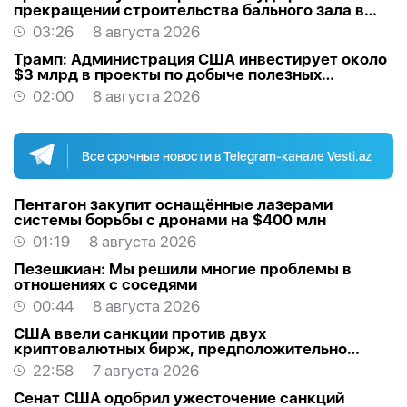
прекращении строительства бального зала в
Белом доме
03:26
8 августа 2026
Трамп: Администрация США инвестирует около
$3 млрд в проекты по добыче полезных
ископаемых
02:00
8 августа 2026
Все срочные новости в Telegram-канале Vesti.az
Пентагон закупит оснащённые лазерами
системы борьбы с дронами на $400 млн
01:19
8 августа 2026
Пезешкиан: Мы решили многие проблемы в
отношениях с соседями
00:44
8 августа 2026
США ввели санкции против двух
криптовалютных бирж, предположительно
оказывавших финансовую помощь Ирану
22:58
7 августа 2026
Сенат США одобрил ужесточение санкций