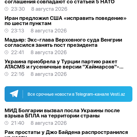
соглашения совпадают со статьей 5 НАТО
23:30
8 августа 2026
Иран предложил США «исправить поведение»
по шести пунктам
23:13
8 августа 2026
Мадьяр: Экс-глава Верховного суда Венгрии
согласился занять пост президента
22:41
8 августа 2026
Украина приобрела у Турции партию ракет
ATACMS и гусеничные версии "Хаймарсов"-
ОБНОВЛЕНО
22:16
8 августа 2026
Все срочные новости в Telegram-канале Vesti.az
МИД Болгарии вызвал посла Украины после
взрыва БПЛА на территории страны
21:40
8 августа 2026
Рак простаты у Джо Байдена распространился