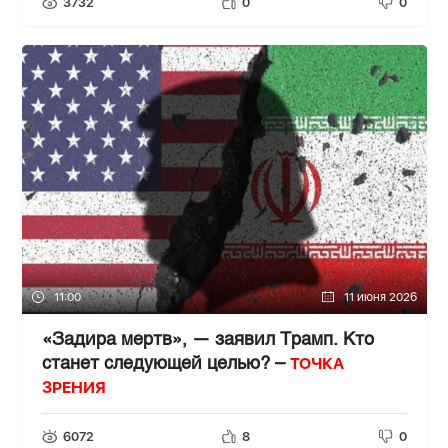
3732
0
0
11:00
11 июня 2026
«Задира мертв», — заявил Трамп. Кто
ТОЧКА
станет следующей целью? –
ЗРЕНИЯ
6072
8
0