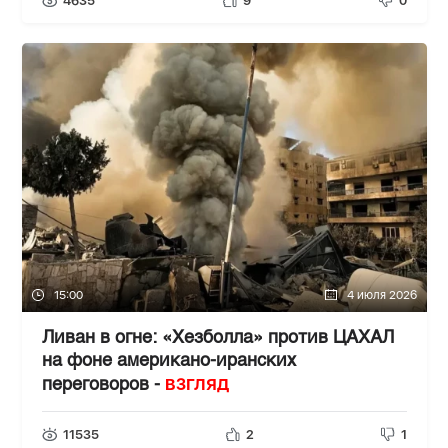
4635
9
0
15:00
4 июля 2026
Ливан в огне: «Хезболла» против ЦАХАЛ
на фоне американо-иранских
ВЗГЛЯД
переговоров -
11535
2
1