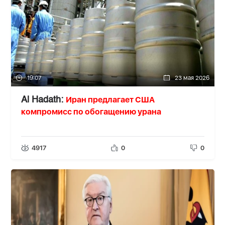
19:07
23 мая 2026
Иран предлагает США
Al Hadath:
компромисс по обогащению урана
4917
0
0