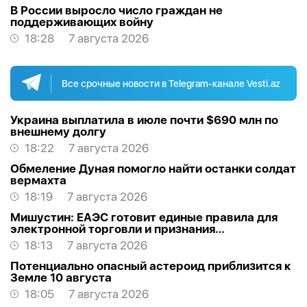
В России выросло число граждан не
поддерживающих войну
18:28
7 августа 2026
Все срочные новости в Telegram-канале Vesti.az
Украина выплатила в июле почти $690 млн по
внешнему долгу
18:22
7 августа 2026
Обмеление Дуная помогло найти останки солдат
вермахта
18:19
7 августа 2026
Мишустин: ЕАЭС готовит единые правила для
электронной торговли и признания
квалификаций
18:13
7 августа 2026
Потенциально опасный астероид приблизится к
Земле 10 августа
18:05
7 августа 2026