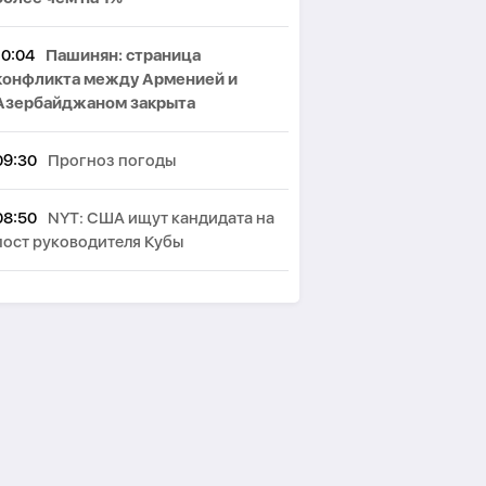
10:04
Пашинян: cтраница
конфликта между Арменией и
Азербайджаном закрыта
09:30
Прогноз погоды
08:50
NYT: США ищут кандидата на
пост руководителя Кубы
08:30
Курс валюты
08:10
Азербайджан вновь
подтвердил полную поддержку
мирного урегулирования конфликта
в Грузии