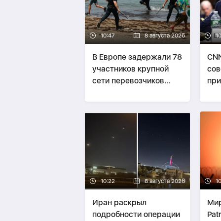
10:47
8 августа 2026
10
В Европе задержали 78
CNN
участников крупной
сов
сети перевозчиков
при
нелегальных мигрантов
из 
10:22
8 августа 2026
10
Иран раскрыл
Мир
подробности операции
Pat