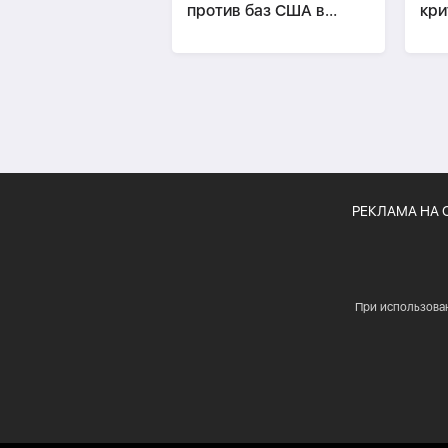
против баз США в
кри
Катаре и Кувейте
РЕКЛАМА НА 
При использова