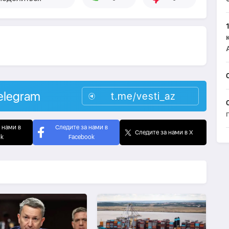
elegram
t.me/vesti_az
 нами в
Следите за нами в
Следите за нами в X
ok
Facebook