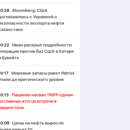
10:28
Bloomberg: США
договорились с Украиной о
безопасности экспорта нефти
Казахстана
10:22
Иран раскрыл подробности
операции против баз США в Катаре
и Кувейте
10:17
Мировые запасы ракет Patriot
упали до критического уровня
10:13
Пашинян назвал TRIPP одним
из главных итогов встречи в
Вашингтоне
10:09
Цены на нефть выросли
более чем на 1%