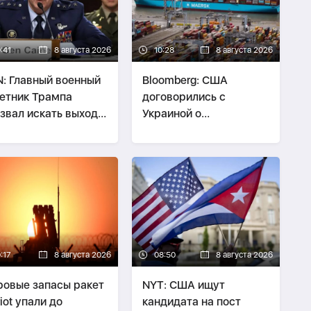
:41
8 августа 2026
10:28
8 августа 2026
: Главный военный
Bloomberg: США
етник Трампа
договорились с
звал искать выход
Украиной о
войны с Ираном
безопасности экспорта
нефти Казахстана
:17
8 августа 2026
08:50
8 августа 2026
овые запасы ракет
NYT: США ищут
riot упали до
кандидата на пост