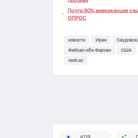
проливе
Почти 80% американцев ож
ОПРОС
новости
Иран
Саудовск
Фейсал ибн Фархан
США
vesti.az
4119