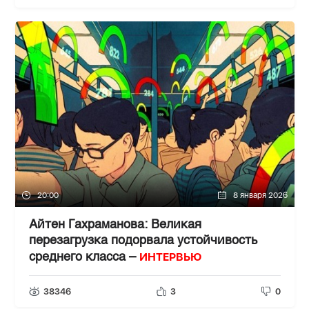
20:00
8 января 2026
Айтен Гахраманова: Великая
перезагрузка подорвала устойчивость
ИНТЕРВЬЮ
среднего класса –
38346
3
0