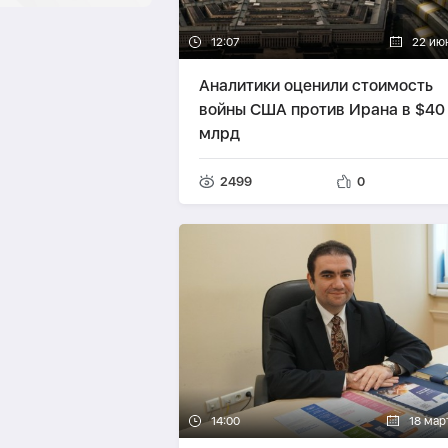
12:07
22 ию
Аналитики оценили стоимость
войны США против Ирана в $40
млрд
2499
0
14:00
18 мар