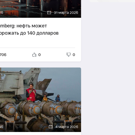
26
31 марта 2026
omberg: нефть может
орожать до 140 долларов
706
0
0
46
4 марта 2026