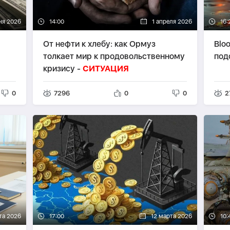
ня 2026
14:00
1 апреля 2026
16:
От нефти к хлебу: как Ормуз
Blo
толкает мир к продовольственному
под
кризису -
СИТУАЦИЯ
0
7296
0
0
2
та 2026
17:00
12 марта 2026
10: