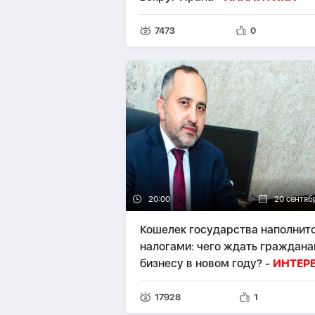
7473
0
20:00
20 сентяб
Кошелек государства наполнит
налогами: чего ждать граждана
бизнесу в новом году? -
ИНТЕР
17928
1