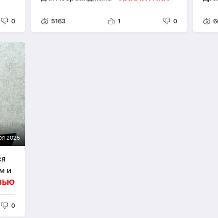
0
5163
1
0
6
ря 2025
ся
м и
ВЬЮ
0