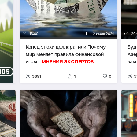
13:00
2 июля 2026
20:
Конец эпохи доллара, или Почему
Буд
мир меняет правила финансовой
Азе
игры -
МНЕНИЯ ЭКСПЕРТОВ
зако
ДЖ
3891
1
0
5