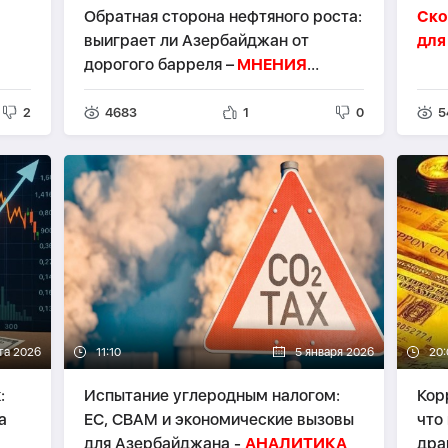
Обратная сторона нефтяного роста:
Ско
выиграет ли Азербайджан от
для
дорогого барреля –
МНЕНИЯ
ЭКСПЕРТОВ
2
4683
1
0
5
та 2026
11:10
5 января 2026
20:
:
Испытание углеродным налогом:
Кор
а
ЕС, CBAM и экономические вызовы
что
для Азербайджана -
АНАЛИТИКА
дра