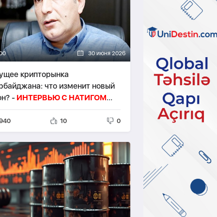
00
30 июня 2026
ущее крипторынка
рбайджана: что изменит новый
н? -
ИНТЕРВЬЮ С НАТИГОМ
АФАРЛИ
940
10
0