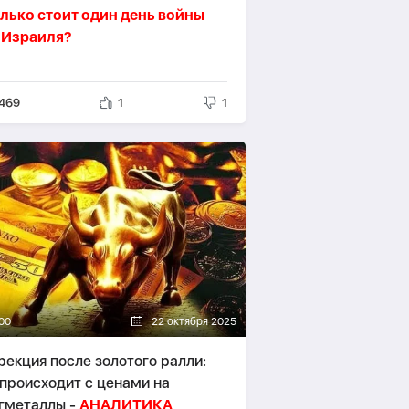
лько стоит один день войны
 Израиля?
469
1
1
00
22 октября 2025
рекция после золотого ралли:
 происходит с ценами на
гметаллы -
АНАЛИТИКА