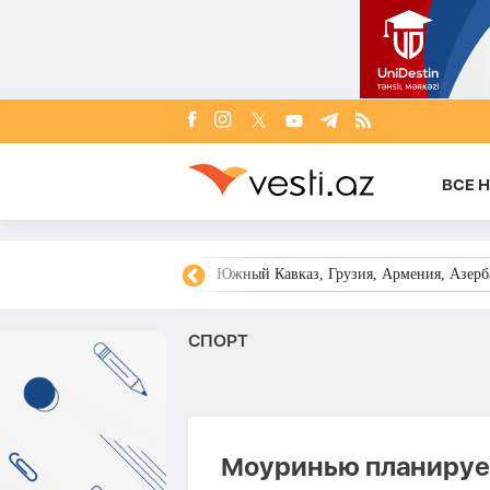
ВСЕ 
овости Азербайджана
Южный Кавказ, Грузия, Армения, Азерба
СПОРТ
Моуринью планирует