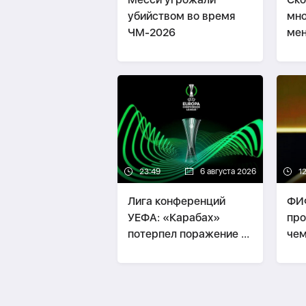
убийством во время
мно
ЧМ-2026
мен
Ме
23:49
6 августа 2026
12
Лига конференций
ФИФ
УЕФА: «Карабах»
про
потерпел поражение в
чем
гостях