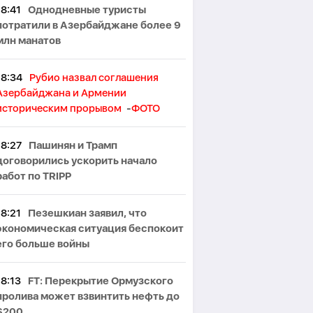
18:41
Однодневные туристы
потратили в Азербайджане более 9
млн манатов
18:34
Рубио назвал соглашения
Азербайджана и Армении
историческим прорывом
-
ФОТО
18:27
Пашинян и Трамп
договорились ускорить начало
работ по TRIPP
18:21
Пезешкиан заявил, что
экономическая ситуация беспокоит
его больше войны
18:13
FT: Перекрытие Ормузского
пролива может взвинтить нефть до
$200