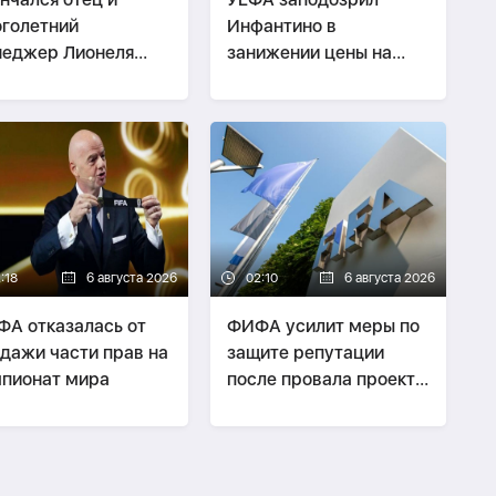
голетний
Инфантино в
еджер Лионеля
занижении цены на
сси
права ЧМ
:18
6 августа 2026
02:10
6 августа 2026
А отказалась от
ФИФА усилит меры по
дажи части прав на
защите репутации
пионат мира
после провала проекта
Инфантино