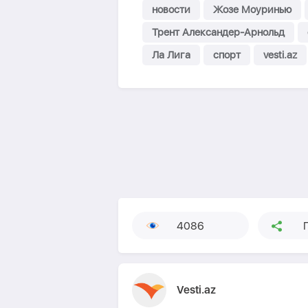
новости
Жозе Моуринью
Трент Александер-Арнольд
Ла Лига
спорт
vesti.az
4086
Vesti.az