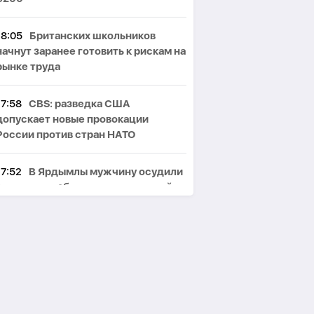
18:05
Британских школьников
начнут заранее готовить к рискам на
рынке труда
17:58
CBS: разведка США
допускает новые провокации
России против стран НАТО
17:52
В Ярдымлы мужчину осудили
за пытки и избиение гражданской
супруги
17:46
Наркотики из Ирана
доставляли дронами: в Баку прошли
задержания-
ВИДЕО
17:39
Вучич назвал ускоренное