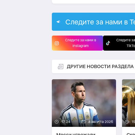
Следите за нами в T
Следите за нами в
Следите за
Instagram
TikT
ДРУГИЕ НОВОСТИ РАЗДЕЛА
17:24
8 августа 2026
1
Месси угрожали
Ско