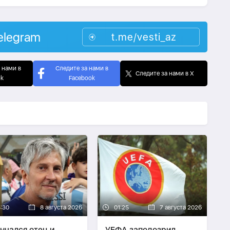
elegram
t.me/vesti_az
 нами в
Следите за нами в
Следите за нами в X
ok
Facebook
5:30
8 августа 2026
01:25
7 августа 2026
нчался отец и
УЕФА заподозрил