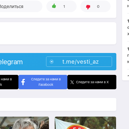
Поделиться
1
0
elegram
t.me/vesti_az
 нами в
Следите за нами в
Следите за нами в X
ok
Facebook