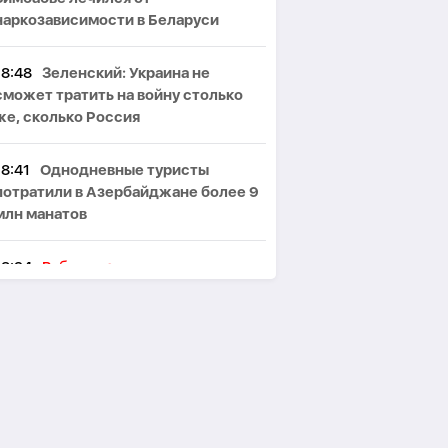
наркозависимости в Беларуси
18:48
Зеленский: Украина не
сможет тратить на войну столько
же, сколько Россия
18:41
Однодневные туристы
потратили в Азербайджане более 9
млн манатов
18:34
Рубио назвал соглашения
Азербайджана и Армении
историческим прорывом
-
ФОТО
18:27
Пашинян и Трамп
договорились ускорить начало
работ по TRIPP