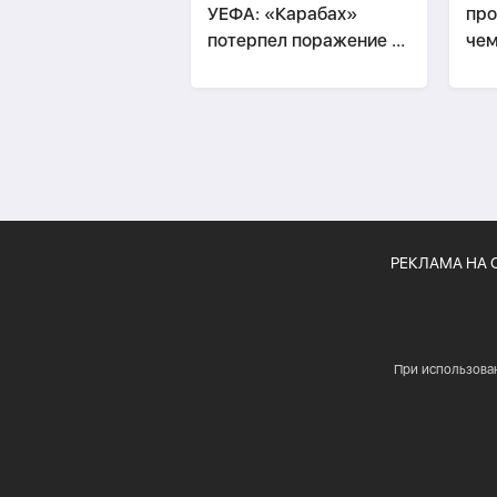
УЕФА: «Карабах»
про
потерпел поражение в
чем
гостях
РЕКЛАМА НА 
При использова