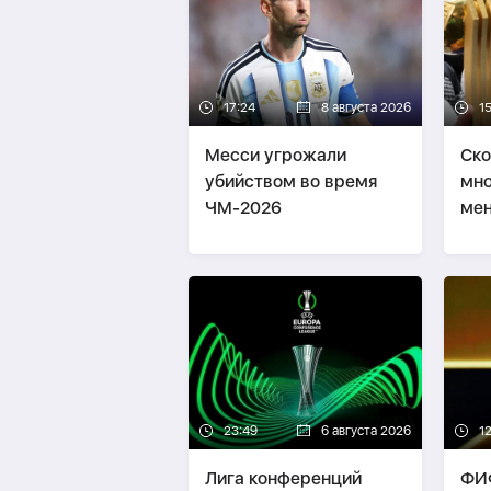
17:24
8 августа 2026
1
Месси угрожали
Ско
убийством во время
мно
ЧМ-2026
мен
Ме
23:49
6 августа 2026
12
Лига конференций
ФИФ