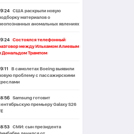
19:24
США раскрыли новую
подборку материалов о
неопознанных аномальных явлениях
19:24
Состоялся телефонный
азговор между Ильхамом Алиевым
и Дональдом Трампом
19:11
В самолетах Boeing выявили
новую проблему с пассажирскими
креслами
18:56
Samsung готовит
сентябрьскую премьеру Galaxy S26
FE
18:53
СМИ: сын президента
Зимбабве лечился от