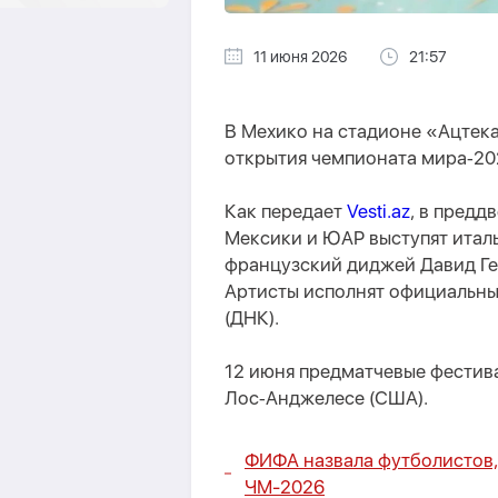
11 июня 2026
21:57
В Мехико на стадионе «Ацтек
открытия чемпионата мира‑20
Как передает
Vesti.az
, в пред
Мексики и ЮАР выступят итал
французский диджей Давид Гетт
Артисты исполнят официальны
(ДНК).
12 июня предматчевые фестива
Лос‑Анджелесе (США).
ФИФА назвала футболистов,
ЧМ-2026