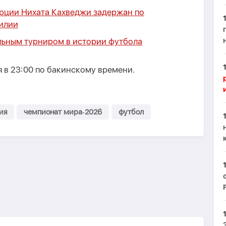
рции Нихата Кахведжи задержан по
илии
ьным турниром в истории футбола
 в 23:00 по бакинскому времени.
р
ия
чемпионат мира‑2026
футбол