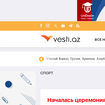
ВСЕ 
овости Азербайджана
Южный Кавказ, Грузия, Армения, Азерба
СПОРТ
Началась церемония