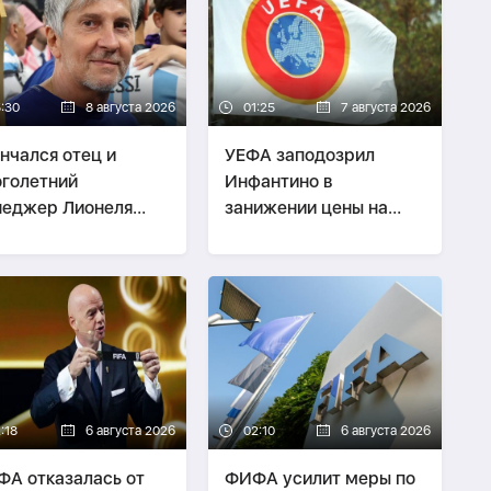
5:30
8 августа 2026
01:25
7 августа 2026
нчался отец и
УЕФА заподозрил
голетний
Инфантино в
еджер Лионеля
занижении цены на
сси
права ЧМ
:18
6 августа 2026
02:10
6 августа 2026
А отказалась от
ФИФА усилит меры по