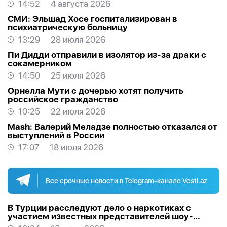
14:52
4 августа 2026
СМИ: Эльшад Хосе госпитализирован в
психиатрическую больницу
13:29
28 июля 2026
Пи Дидди отправили в изолятор из-за драки с
сокамерником
14:50
25 июля 2026
Орнелла Мути с дочерью хотят получить
российское гражданство
10:25
22 июля 2026
Mash: Валерий Меладзе полностью отказался от
выступлений в России
17:07
18 июля 2026
Все срочные новости в Telegram-канале Vesti.az
В Турции расследуют дело о наркотиках с
участием известных представителей шоу-
бизнеса