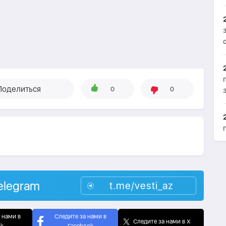
Поделиться
0
0
elegram
t.me/vesti_az
 нами в
Следите за нами в
Следите за нами в X