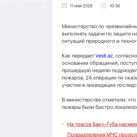
11 мая 2026
10:36
Министерство по чрезвычайн
выполнять задачи по защите н
ситуаций природного и техног
Как передает
Vesti.az
, соглас
основании обращений, поступ
прошедшую неделю подраздел
пожаров, 24 операции по ока
участие в ликвидации послед
В министерстве отметили, чт
пожары были быстро локализов
На трассе Баку–Губа насмер
Подразделения МЧС продолж