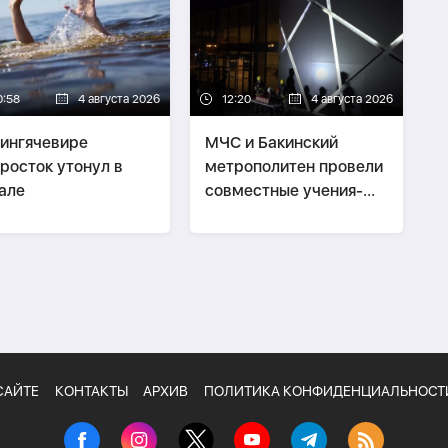
0:58
4 августа 2026
12:20
4 августа 2026
ингячевире
МЧС и Бакинский
росток утонул в
метрополитен провели
але
совместные учения-
ФОТО
-
ВИДЕО
САЙТЕ
КОНТАКТЫ
АРХИВ
ПОЛИТИКА КОНФИДЕНЦИАЛЬНОСТ