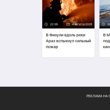
22:39
4 августа 2026
2
В Физули вдоль реки
В М
Араз вспыхнул сильный
под
пожар
кан
РЕКЛАМА НА 