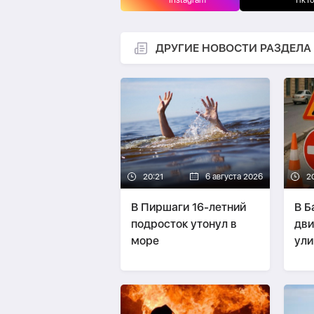
Instagram
TikT
ДРУГИЕ НОВОСТИ РАЗДЕЛА
20:21
6 августа 2026
2
В Пиршаги 16-летний
В Б
подросток утонул в
дви
море
ули