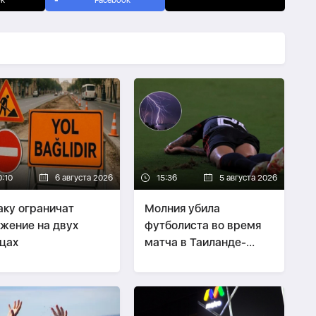
ok
Facebook
0:10
6 августа 2026
15:36
5 августа 2026
аку ограничат
Молния убила
жение на двух
футболиста во время
цах
матча в Таиланде-
ВИДЕО