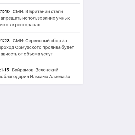
21:40
СМИ: В Британии стали
запрещать использование умных
очков в ресторанах
21:23
СМИ: Сервисный сбор за
проход Ормузского пролива будет
зависеть от объема услуг
21:15
Байрамов: Зеленский
поблагодарил Ильхама Алиева за
гумпомощь Украине
21:08
Fars: Северный и южный
маршруты Ормузского пролива будут
упразднены
20:45
Зеленский принял главу МИД