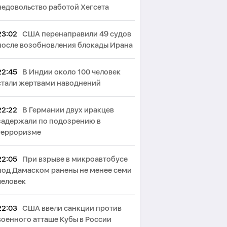
недовольство работой Хегсета
23:02
США перенаправили 49 судов
после возобновления блокады Ирана
22:45
В Индии около 100 человек
стали жертвами наводнений
22:22
В Германии двух иракцев
задержали по подозрению в
терроризме
22:05
При взрыве в микроавтобусе
под Дамаском ранены не менее семи
человек
22:03
США ввели санкции против
военного атташе Кубы в России