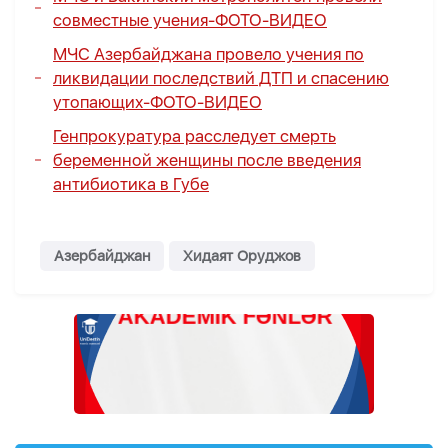
совместные учения-
ФОТО
-
ВИДЕО
МЧС Азербайджана провело учения по
ликвидации последствий ДТП и спасению
утопающих-
ФОТО
-
ВИДЕО
Генпрокуратура расследует смерть
беременной женщины после введения
антибиотика в Губе
Азербайджан
Хидаят Оруджов