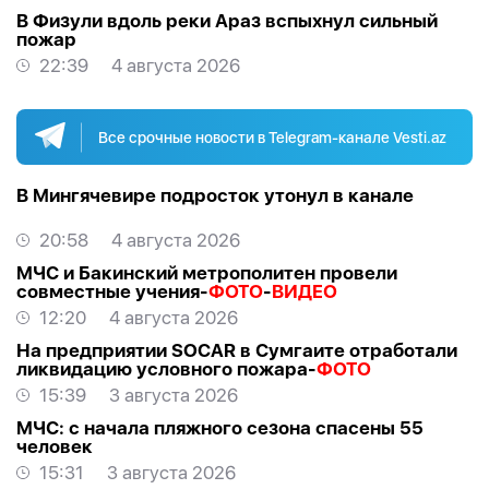
В Физули вдоль реки Араз вспыхнул сильный
пожар
22:39
4 августа 2026
Все срочные новости в Telegram-канале Vesti.az
В Мингячевире подросток утонул в канале
20:58
4 августа 2026
МЧС и Бакинский метрополитен провели
совместные учения-
ФОТО
-
ВИДЕО
12:20
4 августа 2026
На предприятии SOCAR в Сумгаите отработали
ликвидацию условного пожара-
ФОТО
15:39
3 августа 2026
МЧС: с начала пляжного сезона спасены 55
человек
15:31
3 августа 2026