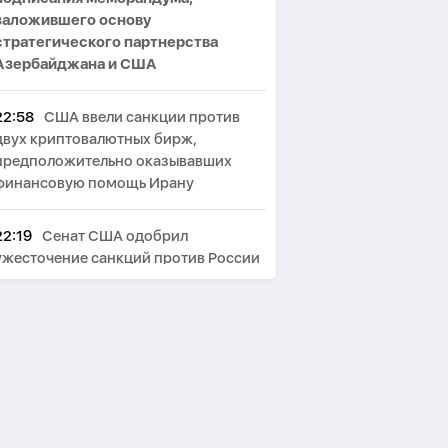
заложившего основу
стратегического партнерства
Азербайджана и США
22:58
США ввели санкции против
двух криптовалютных бирж,
предположительно оказывавших
финансовую помощь Ирану
22:19
Сенат США одобрил
ужесточение санкций против России
и Ирана
21:51
МИД Ирана: США сначала
должны победить в войне, а потом
говорить о «трофеях» Ирана
21:12
Бессент не исключил