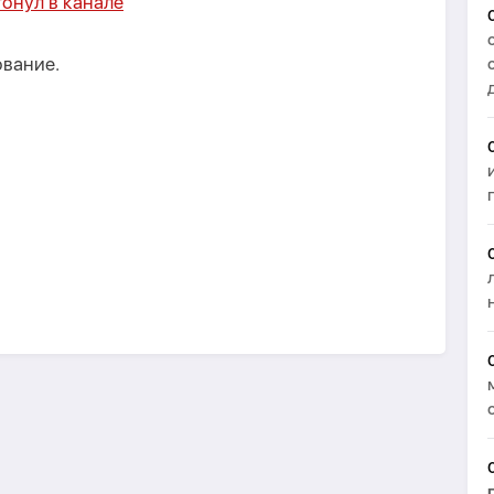
онул в канале
ование.