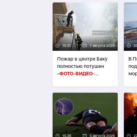
15:31
7 августа 2026
2
Пожар в центре Баку
В П
полностью потушен
под
-
ФОТО
-
ВИДЕО
-
мо
ОБНОВЛЕНО
15:36
5 августа 2026
2