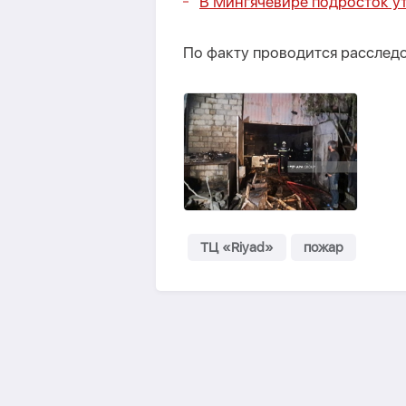
В Мингячевире подросток ут
По факту проводится расслед
ТЦ «Riyad»
пожар