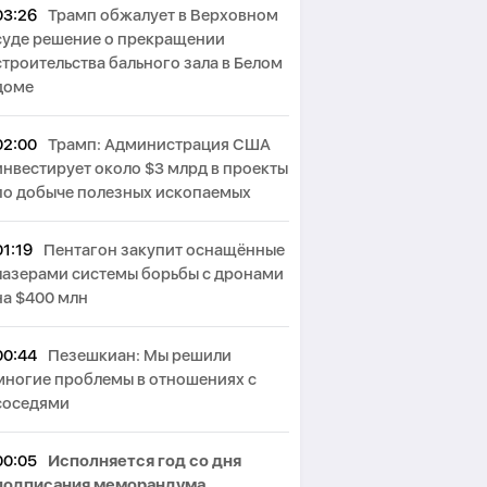
03:26
Трамп обжалует в Верховном
суде решение о прекращении
строительства бального зала в Белом
доме
02:00
Трамп: Администрация США
инвестирует около $3 млрд в проекты
по добыче полезных ископаемых
01:19
Пентагон закупит оснащённые
лазерами системы борьбы с дронами
на $400 млн
00:44
Пезешкиан: Мы решили
многие проблемы в отношениях с
соседями
00:05
Исполняется год со дня
подписания меморандума,