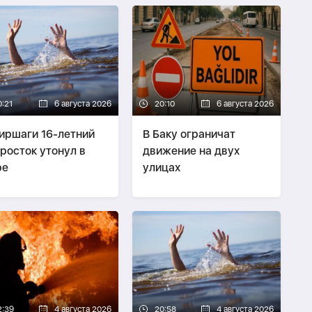
0:21
6 августа 2026
20:10
6 августа 2026
иршаги 16-летний
В Баку ограничат
росток утонул в
движение на двух
ре
улицах
2:39
4 августа 2026
20:58
4 августа 2026