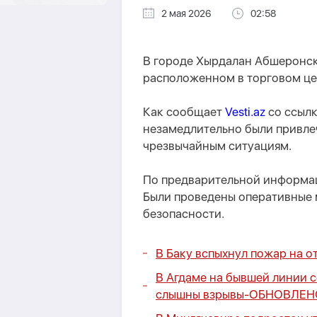
2 мая 2026
02:58
В городе Хырдалан Абшеронск
расположенном в торговом це
Как сообщает
Vesti.az
со ссыл
незамедлительно были привле
чрезвычайным ситуациям.
По предварительной информаци
Были проведены оперативные 
безопасности.
В Баку вспыхнул пожар на 
В Агдаме на бывшей линии 
слышны взрывы-
ОБНОВЛЕН