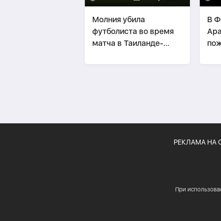
Молния убила
В Ф
футболиста во время
Ара
матча в Таиланде-
по
ВИДЕО
РЕКЛАМА НА 
При использова