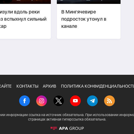
изули вдоль реки
В Мингячевире
з вспыхнул сильный
подросток утонул в
жар
канале
САЙТЕ
КОНТАКТЫ
АРХИВ
ПОЛИТИКА КОНФИДЕНЦИАЛЬНОСТ
нии информации ссылка на источник обязательна. При использовании информа
страницах активная гиперссылка обязательна.