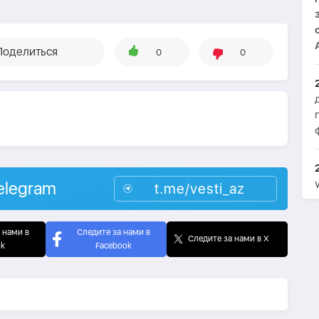
Поделиться
0
0
elegram
t.me/vesti_az
 нами в
Следите за нами в
Следите за нами в X
ok
Facebook