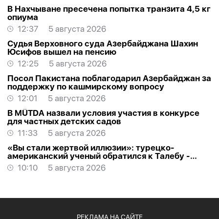
В Нахчыване пресечена попытка транзита 4,5 кг
опиума
12:37
5 августа 2026
Судья Верховного суда Азербайджана Шахин
Юсифов вышел на пенсию
12:25
5 августа 2026
Посол Пакистана поблагодарил Азербайджан за
поддержку по кашмирскому вопросу
12:01
5 августа 2026
В MÜTDA назвали условия участия в конкурсе
для частных детских садов
11:33
5 августа 2026
«Вы стали жертвой иллюзии»: турецко-
американский ученый обратился к Талебу -
ОТКРЫТОЕ ПИСЬМО
10:10
5 августа 2026
РЕКЛАМА НА САЙТЕ