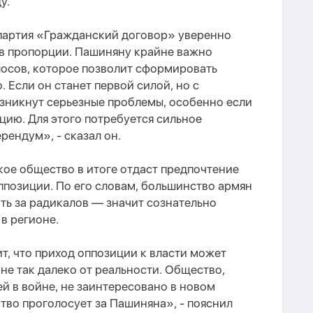
у.
 партия «Гражданский договор» уверенно
 в пропорции. Пашиняну крайне важно
лосов, которое позволит сформировать
 Если он станет первой силой, но с
озникнут серьезные проблемы, особенно если
уцию
. Д
ля этого потребуется сильное
ерендум»
, - сказал он.
кое общество в итоге отдаст предпочтение
ппозиции.
По его словам,
б
ольшинство армян
ть за радикалов — значит сознательно
в регионе.
, что приход оппозиции к власти может
 не так далеко от реальности. Общество,
ей в войне, не заинтересовано в новом
во проголосует за Пашиняна», - пояснил