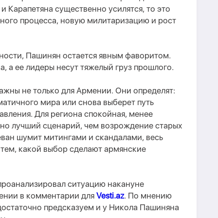
 и Карапетяна существенно усилятся,
то
это
рного процесса, новую милитаризацию и рост
ности, Пашинян остается явным фаворитом.
 а ее лидеры несут тяжелый груз прошлого.
ажны не только для Армении. Они определят
:
гматичного мира или снова выберет путь
вления. Для региона спокойная, менее
вно лучший сценарий, чем возрождение старых
ван шумит митингами и скандалами, весь
 тем, какой выбор сделают армянские
роанализировал ситуацию накануне
мении
в комментарии для
Vesti.az
.
По мнению
достаточно предсказуем
и у
Никола Пашиняна