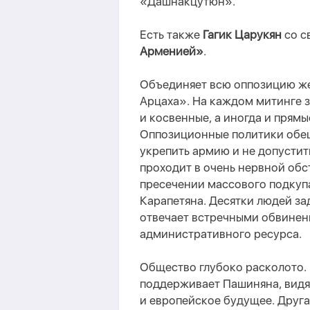
«
Дашнакцутюн
»
.
Есть также
Гагик Царукян
со с
Арменией»
.
Объединяет всю оппозицию же
Арцаха». На каждом митинге 
и косвенные, а иногда и прям
Оппозиционные политики обе
укрепить армию и не допустит
проходит в очень нервной обс
пресечении массового подкуп
Карапетяна. Десятки людей за
отвечает встречными обвинен
административного ресурса.
Общество глубоко расколото.
поддерживает Пашиняна, видя
и европейское будущее. Друг