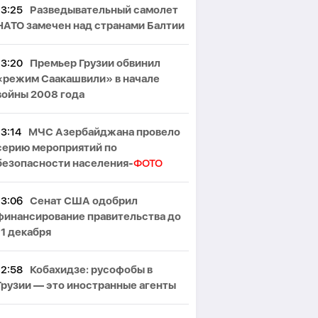
13:25
Разведывательный самолет
НАТО замечен над странами Балтии
13:20
Премьер Грузии обвинил
«режим Саакашвили» в начале
войны 2008 года
13:14
МЧС Азербайджана провело
серию мероприятий по
безопасности населения-
ФОТО
13:06
Сенат США одобрил
финансирование правительства до
11 декабря
12:58
Кобахидзе: русофобы в
Грузии — это иностранные агенты