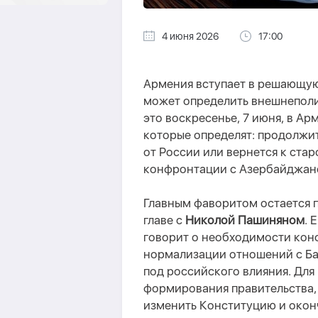
4 июня 2026
17:00
Армения вступает в решающую
может определить внешнеполи
это воскресенье,
7 июня
,
в Ар
которые
определят
: продолжи
от России или вернется к ста
конфронтации с Азербайджан
Главным фаворитом остается 
главе с
Николой
Пашиняном
. 
говорит о необходимости кон
нормализации отношений с Бак
под российского влияния. Для
формирования правительства
изменить Конституцию и окон