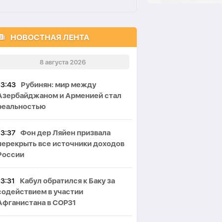
НОВОСТНАЯ ЛЕНТА
8 августа 2026
13:43
Рубинян: мир между
Азербайджаном и Арменией стал
реальностью
13:37
Фон дер Ляйен призвала
перекрыть все источники доходов
России
13:31
Кабул обратился к Баку за
содействием в участии
Афганистана в COP31