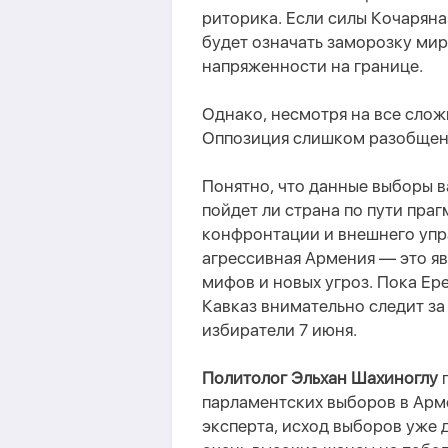
риторика. Если силы Кочаряна
будет означать заморозку ми
напряженности на границе.
Однако, н
есмотря на все слож
Оппозиция слишком разобщена,
Понятно, что данные
выборы в
пойдет ли страна по пути пра
конфронтации и внешнего упра
агрессивная Армения — это я
мифов и новых угроз.
Пока Ере
Кавказ внимательно следит за
избиратели 7 июня.
П
олитолог Эльхан Шахиноглу
п
парламентских выборов в Ар
эксперта, исход выборов уже 