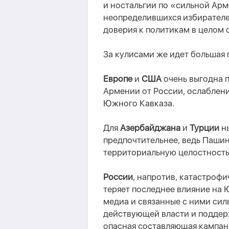
и ностальгии по «сильной Ар
неопределившихся избирателе
доверия к политикам в целом 
За кулисами
же
идет большая 
Европе
и
США
очень выгодна 
Армении от России, ослаблен
Южного Кавказа.
Для
Азербайджана
и
Турции
ны
предпочтительнее
, ведь
Пашиня
территориальную целостность 
России
, напротив, катастроф
теряет последнее влияние на
медиа и связанные с ними си
действующей власти и поддер
опасная составляющая кампан