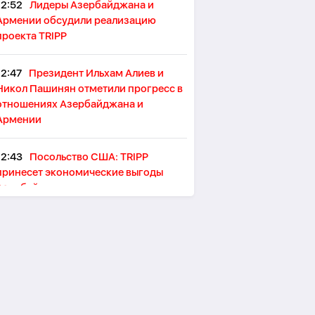
12:52
Лидеры Азербайджана и
Армении обсудили реализацию
проекта TRIPP
12:47
Президент Ильхам Алиев и
Никол Пашинян отметили прогресс в
отношениях Азербайджана и
Армении
12:43
Посольство США: TRIPP
принесет экономические выгоды
Азербайджану и региону
12:39
В годовщину Вашингтонского
саммита премьер-министр Армении
позвонил президенту Азербайджана
Ильхаму Алиеву
12:31
В Азербайджане 9 августа