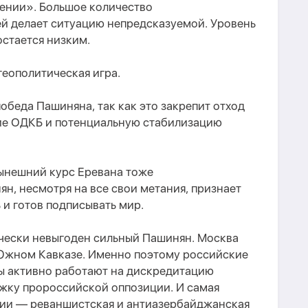
мении». Большое количество
й делает ситуацию непредсказуемой. Уровень
остается низким.
геополитическая
игра
.
победа Пашиняна
, так как
это закрепит отход
ие ОДКБ и потенциальную стабилизацию
нешний курс Еревана тоже
н, несмотря на все свои метания, признает
и готов подписывать мир.
ически невыгоден сильный Пашинян. Москва
 Южном Кавказе. Именно поэтому российские
лы активно работают на дискредитацию
жку пророссийской оппозиции.
И с
амая
ии — реваншистская и антиазербайджанская