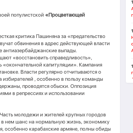
во
ей
популистск
ой
«Процветающей
сткая критика Пашиняна за «предательство
звучат обвинения в адрес действующей власти
ые антиазербайджанские выпады.
щают «восстановить справедливость»,
ь «окончательной капитуляции».
Кампания
тановке. Власти регулярно отчитываются о
а избирателей
,
особенно в пользу команды
держаны, проводятся обыски. Оппозиция
иями в репрессиях и использовании
 Часть молодежи и жителей крупных городов
 в нем шанс на нормальную жизнь, экономику
ая, особенно
карабахские армяне
, полны обиды