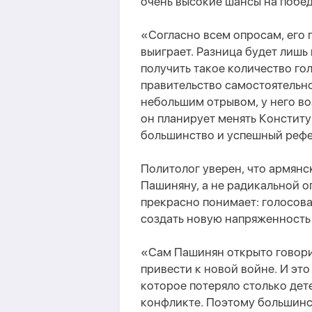
очень высокие шансы на побед
«
Согласно всем опросам, его
выиграет. Разница будет лишь
получить такое количество го
правительство самостоятельно.
небольшим отрывом, у него в
он планирует менять Констит
большинство и успешный реф
Политолог уверен, что армянс
Пашиняну, а не радикальной о
прекрасно понимает: голосова
создать новую напряженность 
«Сам Пашинян открыто говорит
привести к новой войне. И это
которое потеряло столько дет
конфликте. Поэтому большинст