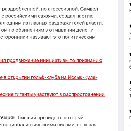
т раздробленной, но агрессивной.
Самвел
н с российскими связями, создал партию
тал одним из главных раздражителей власти.
том по обвинениям в отмывании денег и
о сторонники называют это политическим
вил продвижение инициативы по признанию
е в открытии гольф-клуба на Иссык-Куле-
еские гиганты участвуют в распространении
очарян
, бывший президент, который
и националистическими силами, включая