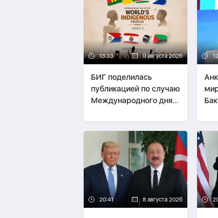
13:33
9 августа 2026
1
БИГ поделилась
Анк
публикацией по случаю
мир
Международного дня
Бак
коренных народов
мира
20:41
8 августа 2026
2