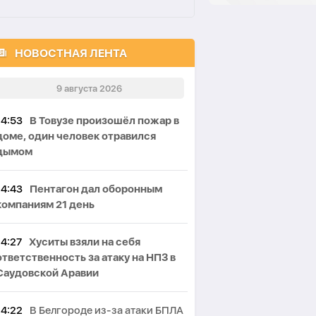
НОВОСТНАЯ ЛЕНТА
9 августа 2026
14:53
В Товузе произошёл пожар в
доме, один человек отравился
дымом
14:43
Пентагон дал оборонным
компаниям 21 день
14:27
Хуситы взяли на себя
ответственность за атаку на НПЗ в
Саудовской Аравии
14:22
В Белгороде из-за атаки БПЛА