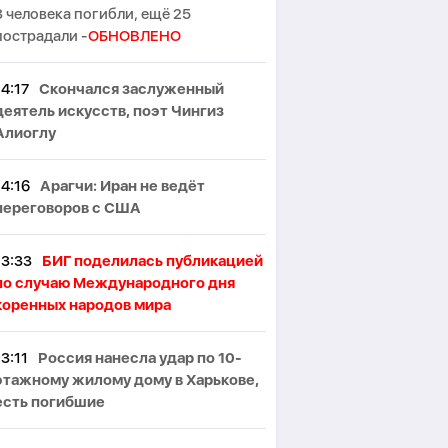
3 человека погибли, ещё 25
пострадали -
ОБНОВЛЕНО
14:17
Скончался заслуженный
деятель искусств, поэт Чингиз
Алиоглу
14:16
Арагчи: Иран не ведёт
переговоров с США
13:33
БИГ поделилась публикацией
по случаю Международного дня
коренных народов мира
13:11
Россия нанесла удар по 10-
этажному жилому дому в Харькове,
есть погибшие