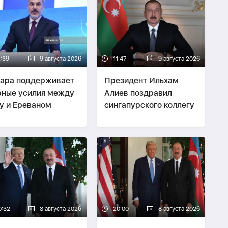
2:39
9 августа 2026
11:47
9 августа 2026
ара поддерживает
Президент Ильхам
ные усилия между
Алиев поздравил
у и Ереваном
сингапурского коллегу
0:32
8 августа 2026
20:00
8 августа 2026