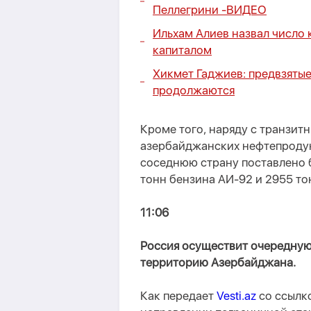
Пеллегрини -
ВИДЕО
Ильхам Алиев назвал число
капиталом
Хикмет Гаджиев: предвзяты
продолжаются
Кроме того, наряду с транзи
азербайджанских нефтепродук
соседнюю страну поставлено б
тонн бензина АИ-92 и 2955 то
11:06
Россия осуществит очередную
территорию Азербайджана.
Как передает
Vesti.az
со ссылк