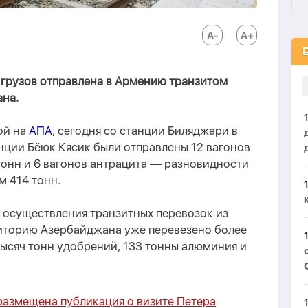
 грузов отправлена в Армению транзитом
на.
ой на
АПА
, сегодня со станции Биляджари в
нции Бёюк Кясик были отправлены 12 вагонов
онн и 6 вагонов антрацита — разновидности
м 414 тонн.
а осуществления транзитных перевозок из
иторию Азербайджана уже перевезено более
 тысяч тонн удобрений, 133 тонны алюминия и
размещена публикация о визите Петера