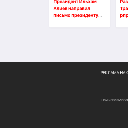
Президент Ильхам
Раз
Алиев направил
Тр
письмо президенту
рп
США Дональду Трампу
40 
РЕКЛАМА НА 
При использова