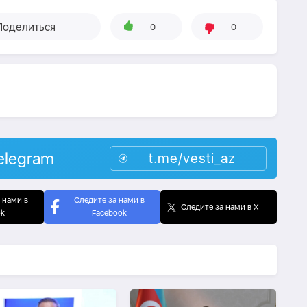
Поделиться
0
0
elegram
t.me/vesti_az
 нами в
Следите за нами в
Следите за нами в X
ok
Facebook