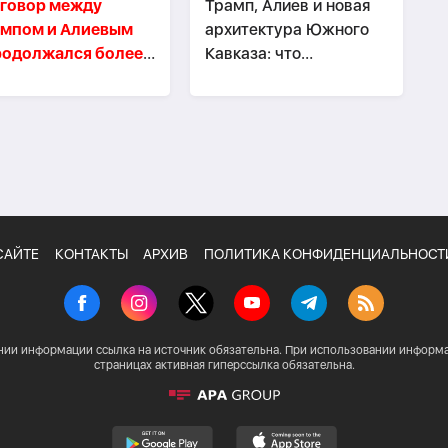
говор между
Трамп, Алиев и новая
ампом и Алиевым
архитектура Южного
родолжался более
Кавказа: что
минут
изменилось за полтора
года -
ВЗГЛЯД
САЙТЕ
КОНТАКТЫ
АРХИВ
ПОЛИТИКА КОНФИДЕНЦИАЛЬНОСТ
нии информации ссылка на источник обязательна. При использовании информа
страницах активная гиперссылка обязательна.