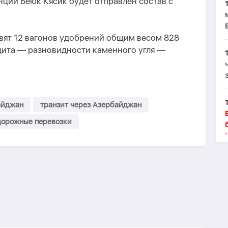
ции Бёюк Кясик будет отправлен состав с
авят 12 вагонов удобрений общим весом 828
ацита — разновидности каменного угля —
айджан
транзит через Азербайджан
дорожные перевозки