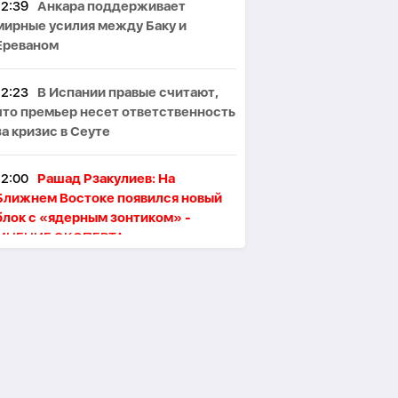
12:39
Анкара поддерживает
мирные усилия между Баку и
Ереваном
12:23
В Испании правые считают,
что премьер несет ответственность
за кризис в Сеуте
12:00
Рашад Рзакулиев: На
Ближнем Востоке появился новый
блок с «ядерным зонтиком» -
МНЕНИЕ ЭКСПЕРТА
11:47
Президент Ильхам Алиев
поздравил сингапурского коллегу
11:46
В Тегеране произошёл пожар,
один человек погиб, пятеро
пострадали