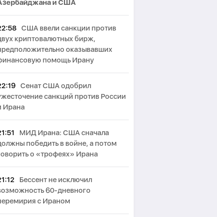
Азербайджана и США
22:58
США ввели санкции против
двух криптовалютных бирж,
предположительно оказывавших
финансовую помощь Ирану
22:19
Сенат США одобрил
ужесточение санкций против России
и Ирана
21:51
МИД Ирана: США сначала
должны победить в войне, а потом
говорить о «трофеях» Ирана
21:12
Бессент не исключил
возможность 60-дневного
перемирия с Ираном