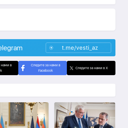
elegram
t.me/vesti_az
 нами в
Следите за нами в
Следите за нами в X
ok
Facebook