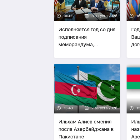
00:05
8 августа 2026
1
Исполняется год со дня
Год
подписания
Ваш
меморандума,
дог
заложившего основу
изм
стратегического
пов
партнерства
Кав
Азербайджана и США
13:43
7 августа 2026
1
Ильхам Алиев сменил
Иль
посла Азербайджана в
наз
Пакистане
Азе