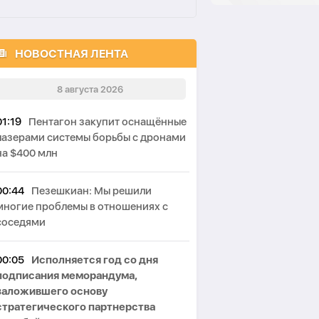
НОВОСТНАЯ ЛЕНТА
8 августа 2026
01:19
Пентагон закупит оснащённые
лазерами системы борьбы с дронами
на $400 млн
00:44
Пезешкиан: Мы решили
многие проблемы в отношениях с
соседями
00:05
Исполняется год со дня
подписания меморандума,
заложившего основу
стратегического партнерства