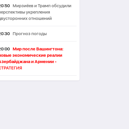
20:50
Мирзиёев и Трамп обсудили
перспективы укрепления
двусторонних отношений
20:30
Прогноз погоды
20:00
Мир после Вашингтона:
новые экономические реалии
Азербайджана и Армении -
СТРАТЕГИЯ
19:53
В Лондоне намерены
ограничить употребление алкоголя
в пабах стоя
19:46
Японские ученые назвали
ключевой фактор восприятия
женской привлекательности