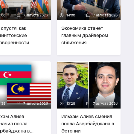
6:00
7 августа 2026
14:00
7 августа 2026
 спустя: как
Экономика станет
ингтонские
главным драйвером
оворенности
сближения
енили мирную
Азербайджана и
естку Южного
Украины -
Эксперт о
каза -
ВЗГЛЯД
визите Байрамова в
Киев
3:38
7 августа 2026
13:28
7 августа 2026
хам Алиев
Ильхам Алиев сменил
начил посла
посла Азербайджана в
рбайджана в
Эстонии