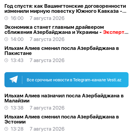
США
Год спустя: как Вашингтонские договоренности
изменили мирную повестку Южного Кавказа -
ВЗГЛЯД
16:00
7 августа 2026
Экономика станет главным драйвером
сближения Азербайджана и Украины -
Эксперт о
визите Байрамова в Киев
14:00
7 августа 2026
Ильхам Алиев сменил посла Азербайджана в
Пакистане
13:43
7 августа 2026
Все срочные новости в Telegram-канале Vesti.az
Ильхам Алиев назначил посла Азербайджана в
Малайзии
13:38
7 августа 2026
Ильхам Алиев сменил посла Азербайджана в
Эстонии
13:28
7 августа 2026