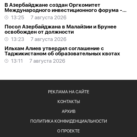
В Азербайджане создан Оргкомитет
Международного инвестиционного форума -
РАСПОРЯЖЕНИЕ
13:25
7 августа 2026
Посол Азербайджана в Малайзии и Брунее
освобожден от должности
13:23
7 августа 2026
Ильхам Алиев утвердил соглашение с
Таджикистаном об образовательных квотах
13:11
7 августа 2026
РЕКЛАМА НА САЙТЕ
КОНТАКТЫ
АРХИВ
ПОЛИТИКА КОНФИДЕНЦИАЛЬНОСТИ
О ПРОЕКТЕ