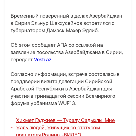
Временный поверенный в делах Азербайджан
в Сирия Эльнур Шаххусейнов встретился с
губернатором Дамаск Махер Эдлиб.
Об этом сообщает AПA со ссылкой на
заявление посольства Азербайджана в Сирии,
передает
Vesti.az
.
Согласно информации, встреча состоялась в
преддверии визита делегации Сирийской
Арабской Республики в Азербайджан для
участия в тринадцатой сессии Всемирного
форума урбанизма WUF13.
Хикмет Гаджиев — Туралу Садыхлы: Мне
жаль людей, живущих со статусом
предателя Родины -
ВИДЕО