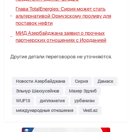
Глава TotalEnergies: Сирия может стать
альтернативой Ормузскому проливу для
поставок нефти
МИД Азербайджана заявил о прочных
партнерских отношениях с Иорданией
Другие детали переговоров не уточняются.
Новости Азербайджана
Сирия
Дамаск
Эльнур Шаххусейнов
Махер Эдлиб
WUF13
дипломатия
урбанизм
международные отношения
Vesti.az