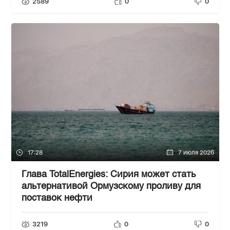
2589
0
0
17:28
7 июля 2026
Глава TotalEnergies: Сирия может стать
альтернативой Ормузскому проливу для
поставок нефти
3219
0
0