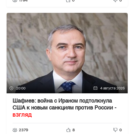
1794
0
0
20:00
4 августа 2026
Шафиев: война с Ираном подтолкнула
США к новым санкциям против России -
ВЗГЛЯД
2379
8
0