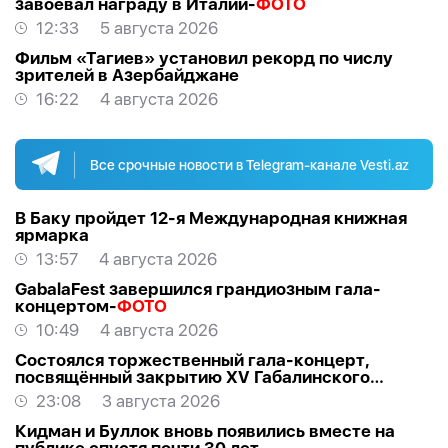
завоевал награду в Италии-
ФОТО
12:33
5 августа 2026
Фильм «Тагиев» установил рекорд по числу
зрителей в Азербайджане
16:22
4 августа 2026
Все срочные новости в Telegram-канале Vesti.az
В Баку пройдет 12-я Международная книжная
ярмарка
13:57
4 августа 2026
GabalaFest завершился грандиозным гала-
концертом-
ФОТО
10:49
4 августа 2026
Состоялся торжественный гала-концерт,
посвящённый закрытию XV Габалинского
международного музыкального фестиваля
23:08
3 августа 2026
Кидман и Буллок вновь появились вместе на