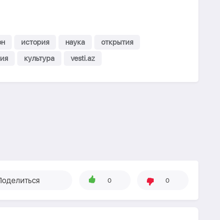
он
история
наука
открытия
ия
культура
vesti.az
Поделиться
0
0