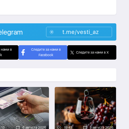
elegram
t.me/vesti_az
 нами в
Следите за нами в
Следите за нами в X
ok
Facebook
:13
6 августа 2026
19:43
5 августа 2026