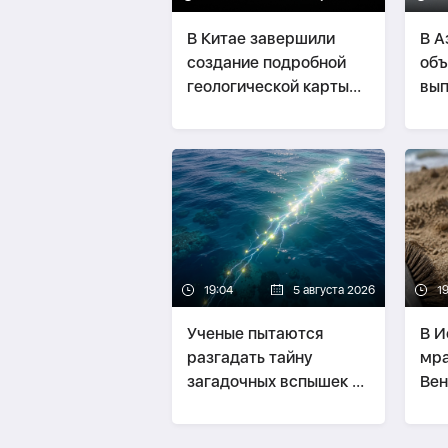
В Китае завершили
В А
создание подробной
объ
геологической карты
вып
Луны
пос
19:04
5 августа 2026
1
Ученые пытаются
В И
разгадать тайну
мра
загадочных вспышек в
Вен
Тихом океане
око