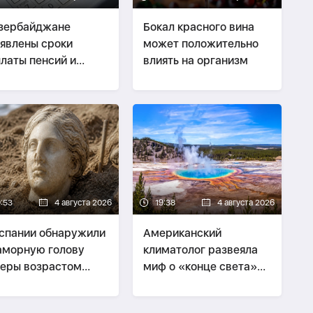
зербайджане
Бокал красного вина
явлены сроки
может положительно
латы пенсий и
влиять на организм
обий за август
9:53
4 августа 2026
19:38
4 августа 2026
спании обнаружили
Американский
морную голову
климатолог развеяла
еры возрастом
миф о «конце света»
ло 2 тысяч лет
из-за Йеллоустоуна