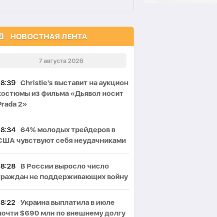
НОВОСТНАЯ ЛЕНТА
7 августа 2026
18:39
Christie's выставит на аукцион
костюмы из фильма «Дьявол носит
Prada 2»
18:34
64% молодых трейдеров в
США чувствуют себя неудачниками
18:28
В России выросло число
граждан не поддерживающих войну
18:22
Украина выплатила в июле
почти $690 млн по внешнему долгу