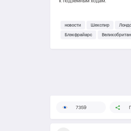
к подземным ходам.
новости
Шекспир
Лонд
Блэкфрайарс
Великобритан
7359