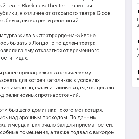
й театр Blackfriars Theatre — элитная
блики, в отличие от открытого театра Globe.
удобным для встреч и репетиций.
матурга жила в Стратфорде-на-Эйвоне,
сь бывать в Лондоне по делам театра.
озволила ему отказаться от временного
гостиницах.
ом ранее принадлежал католическому
зовать для встреч католиков в условиях
ние имело подвалы и тайные ходы, что делало
од религиозных противостояний.
от» бывшего доминиканского монастыря.
ись над арочным проходом. По данным
жа и чердак, включало зал для приема гостей,
дсобные помещения, а также подвал с выходом