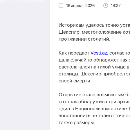
16 апреля 2026
19:37
Историкам удалось точно уста
Шекспир, местоположение кот
протяжении столетий.
Как передает
Vesti.az
, согласн
дала случайно обнаруженная с
располагался на тихой улице 
столицы. Шекспир приобрел эту
своей смерти.
Открытие стало возможным бл
которая обнаружила три архи
один в Национальном архиве. 
восстановить не только точное
также размеры.