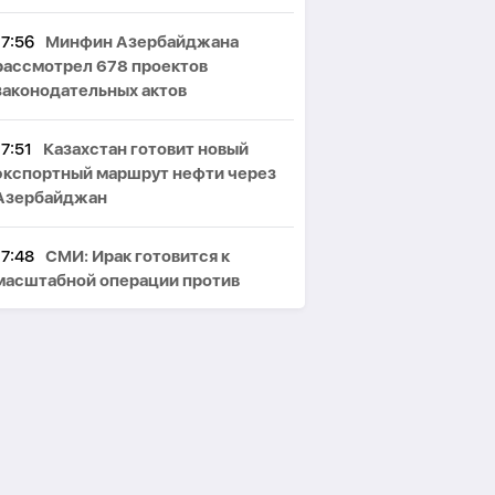
17:56
Минфин Азербайджана
рассмотрел 678 проектов
законодательных актов
17:51
Казахстан готовит новый
экспортный маршрут нефти через
Азербайджан
17:48
СМИ: Ирак готовится к
масштабной операции против
проиранских боевиков
17:44
В Одессе после ракетного
удара поврежден стадион
«Черноморец», сообщается о
погибшем-
ВИДЕО