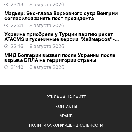
23:13
8 августа 2026
Мадьяр: Экс-глава Верховного суда Венгрии
согласился занять пост президента
22:41
8 августа 2026
Украина приобрела у Турции партию ракет
ATACMS и гусеничные версии "Хаймарсов"-
ОБНОВЛЕНО
22:16
8 августа 2026
МИД Болгарии вызвал посла Украины после
взрыва БПЛА на территории страны
21:40
8 августа 2026
РЕКЛАМА НА САЙТЕ
КОНТАКТЫ
АРХИВ
ПОЛИТИКА КОНФИДЕНЦИАЛЬНОСТИ