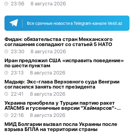
23:56
8 августа 2026
Все срочные новости в Telegram-канале Vesti.az
Фидан: обязательства стран Мекканского
соглашения совпадают со статьей 5 НАТО
23:30
8 августа 2026
Иран предложил США «исправить поведение»
по шести пунктам
23:13
8 августа 2026
Мадьяр: Экс-глава Верховного суда Венгрии
согласился занять пост президента
22:41
8 августа 2026
Украина приобрела у Турции партию ракет
ATACMS и гусеничные версии "Хаймарсов"-
ОБНОВЛЕНО
22:16
8 августа 2026
МИД Болгарии вызвал посла Украины после
взрыва БПЛА на территории страны