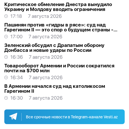
Критическое обмеление Днестра вынудило
Украину и Молдову вводить ограничения
17:18
7 августа 2026
Пашинян против «гидры в рясе»: суд над
Гарегином II — это спор о будущем страны -
МНЕНИЕ
17:00
7 августа 2026
Зеленский обсудил с Драпатым оборону
Донбасса и новые удары по России
16:36
7 августа 2026
Товарооборот Армении и России сократился
почти на $700 млн
16:34
7 августа 2026
В Армении начался суд над католикосом
Гарегином II
16:30
7 августа 2026
Все срочные новости в Telegram-канале Vesti.az