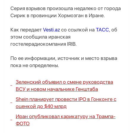
Серия взрывов произошла недалеко от города
Сирик в провинции Хормозган в Иране.
Как передает
Vesti.az
со ссылкой на
ТАСС
, об
этом сообщила иранская
гостелерадиокомпания IRIB.
По ее информации, источник и место взрыва
пока не определены.
Зеленский объявил о смене руководства
ВСУ и новом начальнике Генштаба
Shein планирует провести IPO в Гонконге с
оценкой до $40 млрд
Иран опубликовал карикатуру на Трампа-
ФОТО