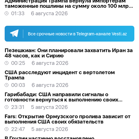
Администрация Трампа вернула импортёрам
таможенные пошлины на сумму около 100 млрд
долларов
01:33
6 августа 2026
Все срочные новости в Telegram-канале Vesti.az
Пезешкиан: Они планировали захватить Иран за
48 часов, как и Сирию
00:25
6 августа 2026
США расследуют инцидент с вертолетом
Трампа
00:03
6 августа 2026
Гарибабади: США направили сигналы о
готовности вернуться к выполнению своих
обязательств
23:31
5 августа 2026
Fars: Открытие Ормузского пролива зависит от
выполнения США своих обязательств
22:47
5 августа 2026
В Грузии частично восстановлено