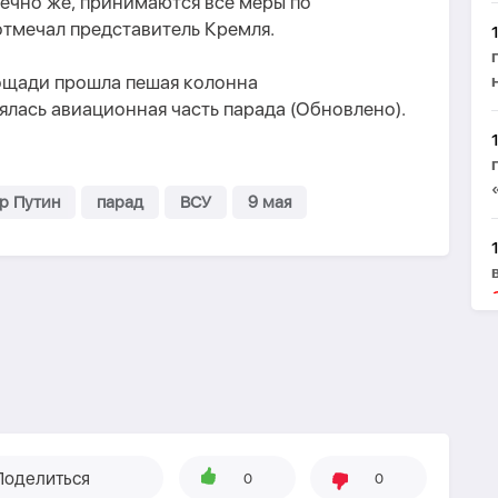
ечно же, принимаются все меры по
тмечал представитель Кремля.
ощади прошла пешая колонна
лась авиационная часть парада (Обновлено).
р Путин
парад
ВСУ
9 мая
Поделиться
0
0