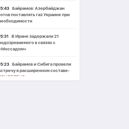
15:43
Байрамов: Азербайджан
готов поставлять газ Украине при
необходимости
15:31
В Иране задержали 21
подозреваемого в связях с
«Моссадом»
15:23
Байрамов и Сибига провели
встречу в расширенном составе-
ОБНОВЛЕНО
15:19
Азербайджан увеличил
экспорт томатов на 25%
15:13
Байрамов ознакомился в Киеве
с архивами о дипломатической
миссии АДР