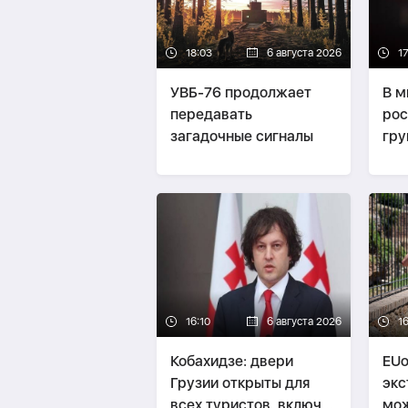
18:03
6 августа 2026
1
УВБ-76 продолжает
В м
передавать
рос
загадочные сигналы
гру
ко
нас
16:10
6 августа 2026
16
Кобахидзе: двери
EUo
Грузии открыты для
экс
всех туристов, включая
мож