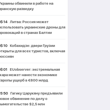
Украины обвинили в работе на
иранскую разведку
16:14
Литва: Россия может
использовать украинские дроны для
провокаций в странах Балтии
16:10
Кобахидзе: двери Грузии
открыты для всех туристов, включая
россиян
16:01
EUobserver: экстремальная
жара может нанести экономике
Европы ущерб в €800 млрд
15:50
Гагику Царукяну предъявили
новое обвинение по делу о
вымогательстве $2,5 млн