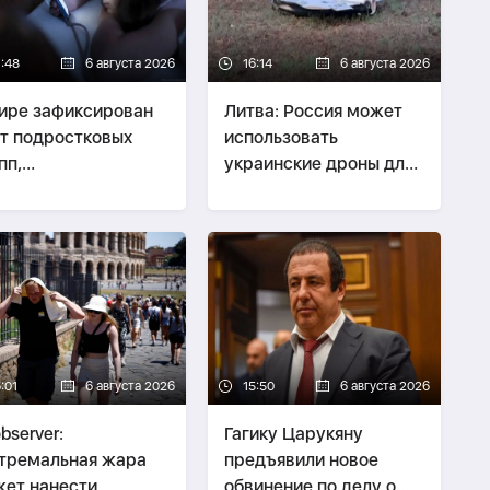
7:48
6 августа 2026
16:14
6 августа 2026
ире зафиксирован
Литва: Россия может
т подростковых
использовать
пп,
украинские дроны для
ординирующих
провокаций в странах
илие в интернете
Балтии
:01
6 августа 2026
15:50
6 августа 2026
bserver:
Гагику Царукяну
тремальная жара
предъявили новое
ет нанести
обвинение по делу о