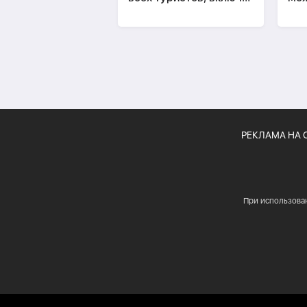
россиян
эко
уще
РЕКЛАМА НА 
При использова