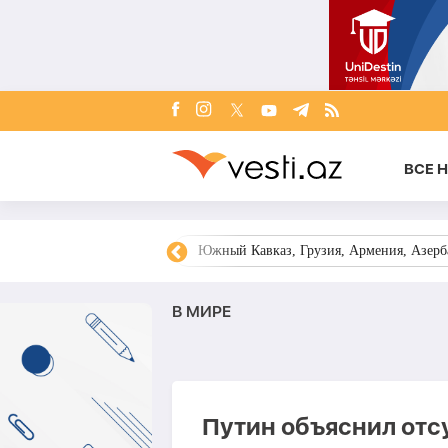
ВСЕ 
овости Азербайджана
Южный Кавказ, Грузия, Армения, Азерба
В МИРЕ
Путин объяснил отс