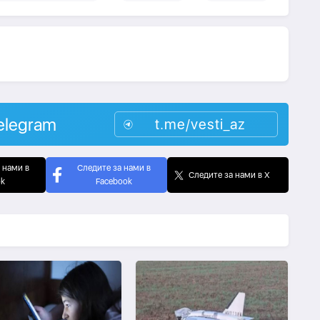
elegram
t.me/vesti_az
 нами в
Следите за нами в
Следите за нами в X
ok
Facebook