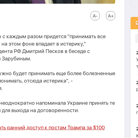
о с каждым разом придется "принимать все
на этом фоне впадает в истерику,"
дента РФ Дмитрий Песков в беседе с
м Зарубиным.
нужно будет принимать еще более болезненные
онимать, отсюда истерика", -
.
 неоднократно напоминала Украине принять те
 для выхода на договоренности.
ть ранний доступ к постам Трампа за $100