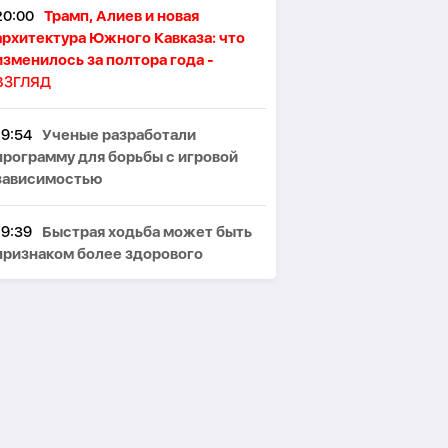
20:00
Трамп, Алиев и новая
архитектура Южного Кавказа: что
изменилось за полтора года -
ВЗГЛЯД
19:54
Ученые разработали
программу для борьбы с игровой
зависимостью
19:39
Быстрая ходьба может быть
признаком более здорового
старения мозга
19:24
США раскрыли новую
подборку материалов о
неопознанных аномальных явлениях
19:24
Состоялся телефонный