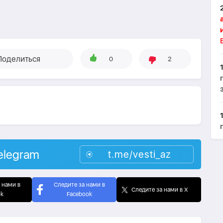
Поделиться
0
2
elegram
t.me/vesti_az
 нами в
Следите за нами в
Следите за нами в X
ok
Facebook