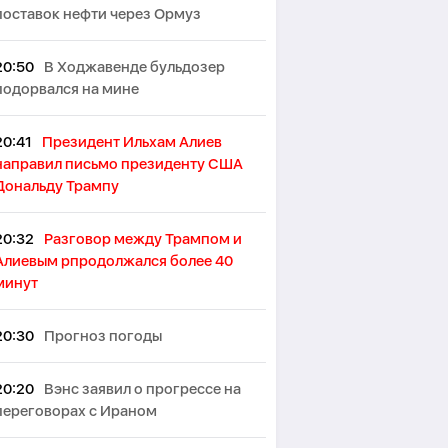
поставок нефти через Ормуз
20:50
В Ходжавенде бульдозер
подорвался на мине
20:41
Президент Ильхам Алиев
направил письмо президенту США
Дональду Трампу
20:32
Разговор между Трампом и
Алиевым рпродолжался более 40
минут
20:30
Прогноз погоды
20:20
Вэнс заявил о прогрессе на
переговорах с Ираном