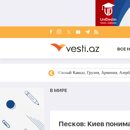
ВСЕ 
овости Азербайджана
Южный Кавказ, Грузия, Армения, Азерба
В МИРЕ
Песков: Киев поним