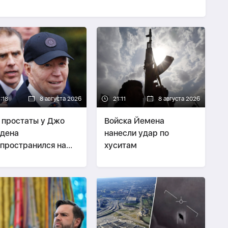
р
:18
8 августа 2026
21:11
8 августа 2026
 простаты у Джо
Войска Йемена
дена
нанесли удар по
пространился на
хуситам
ти