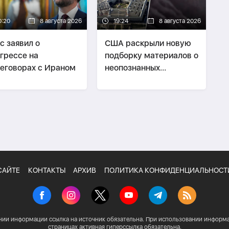
0:20
8 августа 2026
19:24
8 августа 2026
с заявил о
США раскрыли новую
грессе на
подборку материалов о
еговорах с Ираном
неопознанных
аномальных явлениях
САЙТЕ
КОНТАКТЫ
АРХИВ
ПОЛИТИКА КОНФИДЕНЦИАЛЬНОСТ
нии информации ссылка на источник обязательна. При использовании информа
страницах активная гиперссылка обязательна.