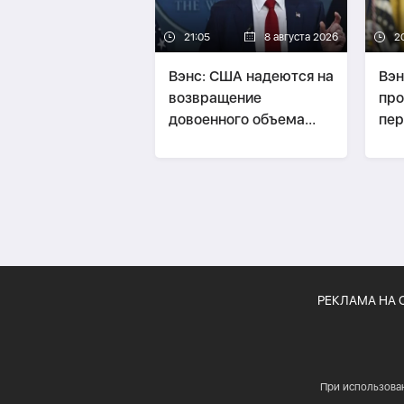
21:05
8 августа 2026
2
Вэнс: США надеются на
Вэн
возвращение
про
довоенного объема
пер
поставок нефти через
Ормуз
РЕКЛАМА НА 
При использова