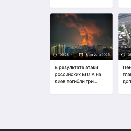
Япо
06:25
8 августа 2026
0
В результате атаки
Пен
российских БПЛА на
гла
Киев погибли три
доп
человека, ещё трое
дан
пострадали