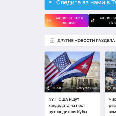
Следите за нами в T
Следите за нами в
Следите за
Instagram
TikT
ДРУГИЕ НОВОСТИ РАЗДЕЛА
08:50
8 августа 2026
0
NYT: США ищут
Чис
кандидата на пост
рез
руководителя Кубы
зем