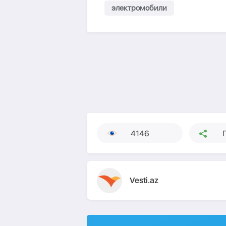
электромобили
4146
Vesti.az