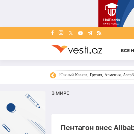
ВСЕ 
овости Азербайджана
Южный Кавказ, Грузия, Армения, Азерба
В МИРЕ
Пентагон внес Aliba