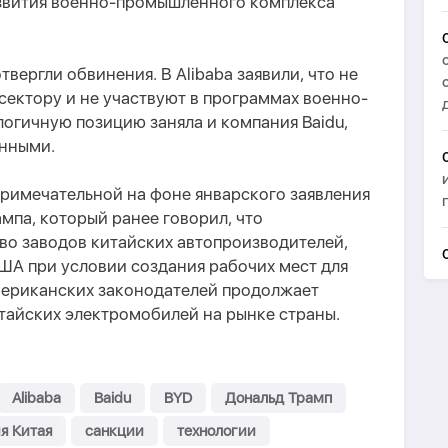
звития военно-промышленного комплекса
вергли обвинения. В Alibaba заявили, что не
ектору и не участвуют в программах военно-
огичную позицию заняла и компания Baidu,
анными.
примечательной на фоне январского заявления
па, который ранее говорил, что
во заводов китайских автопроизводителей,
ША при условии создания рабочих мест для
мериканских законодателей продолжает
итайских электромобилей на рынке страны.
Alibaba
Baidu
BYD
Дональд Трамп
я Китая
санкции
технологии