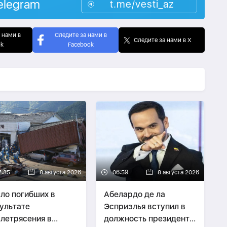
elegram
t.me/vesti_az
 нами в
Следите за нами в
Следите за нами в X
ok
Facebook
7:35
8 августа 2026
06:59
8 августа 2026
ло погибших в
Абелардо де ла
ультате
Эсприэлья вступил в
летрясения в
должность президента