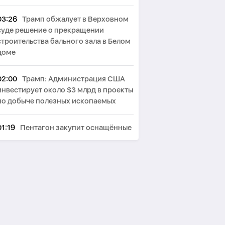
03:26
Трамп обжалует в Верховном
суде решение о прекращении
строительства бального зала в Белом
доме
02:00
Трамп: Администрация США
инвестирует около $3 млрд в проекты
по добыче полезных ископаемых
01:19
Пентагон закупит оснащённые
лазерами системы борьбы с дронами
на $400 млн
00:44
Пезешкиан: Мы решили
многие проблемы в отношениях с
соседями