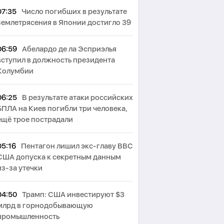
07:35
Число погибших в результате
землетрясения в Японии достигло 39
06:59
Абелардо де ла Эсприэлья
вступил в должность президента
Колумбии
06:25
В результате атаки российских
БПЛА на Киев погибли три человека,
ещё трое пострадали
05:16
Пентагон лишил экс-главу ВВС
США допуска к секретным данным
из-за утечки
04:50
Трамп: США инвестируют $3
млрд в горнодобывающую
промышленность