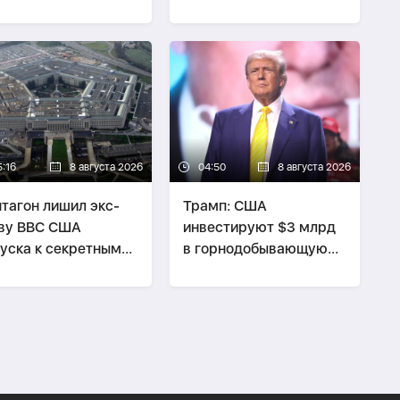
нии достигло 39
Колумбии
5:16
8 августа 2026
04:50
8 августа 2026
тагон лишил экс-
Трамп: США
ву ВВС США
инвестируют $3 млрд
уска к секретным
в горнодобывающую
ным из-за утечки
промышленность