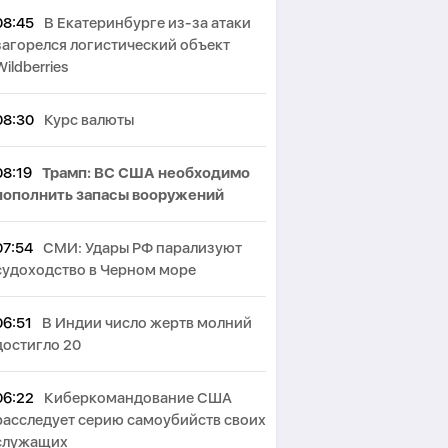
08:45
В Екатеринбурге из-за атаки
загорелся логистический объект
Wildberries
08:30
Курс валюты
08:19
Трамп: ВС США необходимо
пополнить запасы вооружений
07:54
СМИ: Удары РФ парализуют
судоходство в Черном море
06:51
В Индии число жертв молний
достигло 20
06:22
Киберкомандование США
расследует серию самоубийств своих
служащих