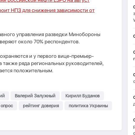
ии российской нефти ESPO на август
роит НПЗ для снижения зависимости от
лавного управления разведки Минобороны
веряют около 70% респондентов.
охраняются и у первого вице-премьер-
а также ряда региональных руководителей,
тается положительным.
ий
Валерий Залужный
Кирилл Буданов
опрос
рейтинг доверия
политика Украины