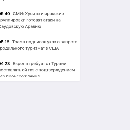
05:40
СМИ: Хуситы и иракские
группировки готовят атаки на
Саудовскую Аравию
05:18
Трамп подписал указ о запрете
"родильного туризма" в США
04:23
Европа требует от Турции
поставлять ей газ с подтверждением
его происхождения
03:30
Трамп заявил о прогрессе в
урегулировании конфликта между
РФ и Украиной
02:19
Турция с интервалом в год
планирует ввод новых блоков АЭС