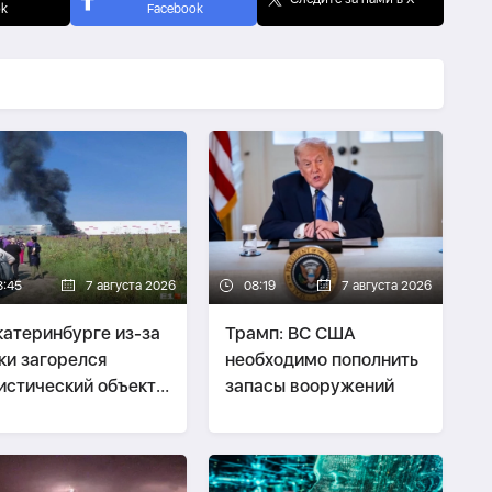
ok
Facebook
8:45
7 августа 2026
08:19
7 августа 2026
катеринбурге из-за
Трамп: ВС США
ки загорелся
необходимо пополнить
истический объект
запасы вооружений
dberries