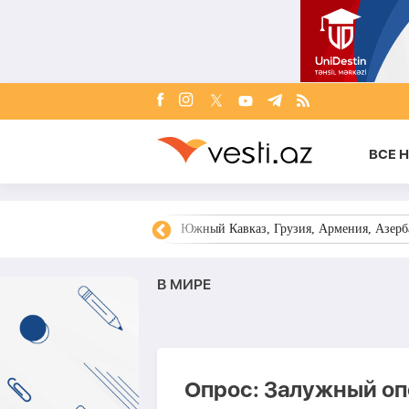
ВСЕ 
овости Азербайджана
Южный Кавказ, Грузия, Армения, Азерба
В МИРЕ
Опрос: Залужный оп