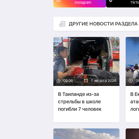
Instagram
TikT
ДРУГИЕ НОВОСТИ РАЗДЕЛА
09:00
7 августа 2026
0
В Таиланде из-за
В Е
стрельбы в школе
ата
погибли 7 человек
лог
Wil