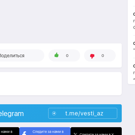
Поделиться
0
0
elegram
t.me/vesti_az
 нами в
Следите за нами в
Следите за нами в X