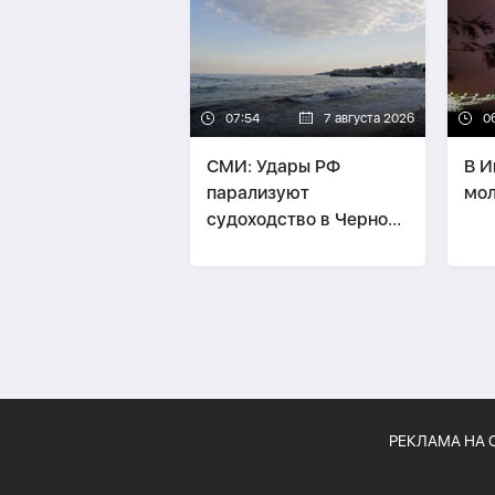
07:54
7 августа 2026
0
СМИ: Удары РФ
В И
парализуют
мол
судоходство в Черном
море
РЕКЛАМА НА 