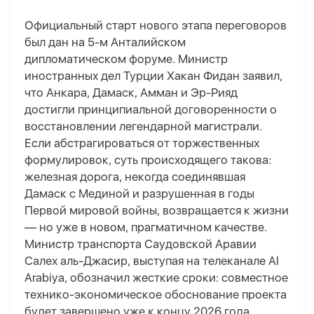
Официальный старт нового этапа переговоров
был дан на
5-м
Анталийском
дипломатическом форуме. Министр
иностранных дел Турции Хакан Фидан заявил,
что Анкара, Дамаск, Амман и Эр-Рияд
достигли принципиальной договоренности о
восстановлении легендарной магистрали.
Если абстрагироваться от торжественных
формулировок, суть происходящего такова:
железная дорога, некогда соединявшая
Дамаск с Мединой и разрушенная в годы
Первой мировой войны, возвращается к жизни
— но уже в новом, прагматичном
качестве
.
Министр транспорта Саудовской Аравии
Салех аль-Джасир, выступая на телеканале Al
Arabiya, обозначил жесткие сроки: совместное
технико-экономическое обоснование проекта
будет завершено уже к концу 2026 года.