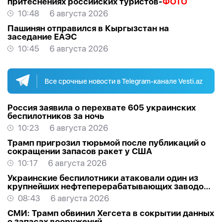
притеснениях российских туристов-
ФОТО
10:48
6 августа 2026
Пашинян отправился в Кыргызстан на
заседание ЕАЭС
10:45
6 августа 2026
Все срочные новости в Telegram-канале Vesti.az
Россия заявила о перехвате 605 украинских
беспилотников за ночь
10:23
6 августа 2026
Трамп пригрозил тюрьмой после публикаций о
сокращении запасов ракет у США
10:17
6 августа 2026
Украинские беспилотники атаковали один из
крупнейших нефтеперерабатывающих заводов
России в Ярославской области
08:43
6 августа 2026
СМИ: Трамп обвинил Хегсета в сокрытии данных
о запасах вооружений