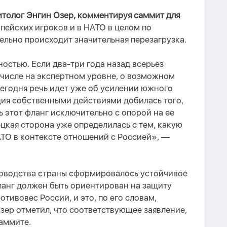
итолог Энгин Озер, комментируя саммит для
ропейских игроков и в НАТО в целом по
льно происходит значительная перезагрузка.
ностью. Если два-три года назад всерьез
 числе на экспертном уровне, о возможном
 сегодня речь идет уже об усилении южного
ция собственными действиями добилась того,
ь этот фланг исключительно с опорой на ее
ецкая сторона уже определилась с тем, какую
АТО в контексте отношений с Россией», —
уководства страны сформировалось устойчивое
ланг должен быть ориентирован на защиту
тивовес России, и это, по его словам,
зер отметил, что соответствующее заявление,
саммите.