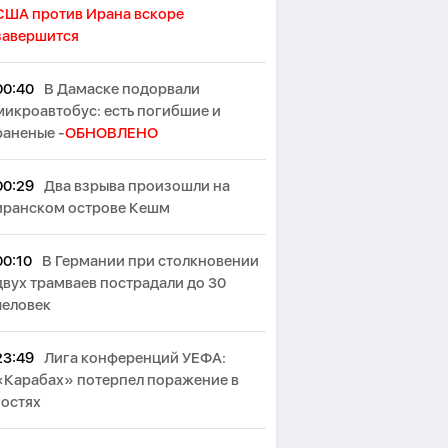
США против Ирана вскоре
завершится
00:40
В Дамаске подорвали
микроавтобус: есть погибшие и
раненые -
ОБНОВЛЕНО
00:29
Два взрыва произошли на
иранском острове Кешм
00:10
В Германии при столкновении
двух трамваев пострадали до 30
человек
23:49
Лига конференций УЕФА:
«Карабах» потерпел поражение в
гостях