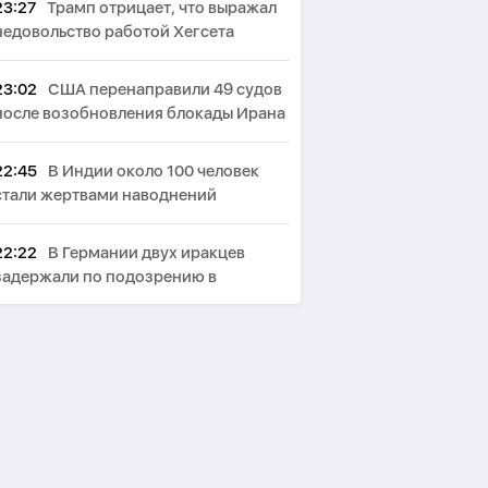
23:27
Трамп отрицает, что выражал
недовольство работой Хегсета
23:02
США перенаправили 49 судов
после возобновления блокады Ирана
22:45
В Индии около 100 человек
стали жертвами наводнений
22:22
В Германии двух иракцев
задержали по подозрению в
терроризме
22:03
США ввели санкции против
военного атташе Кубы в России
21:40
СМИ: В Британии стали
запрещать использование умных