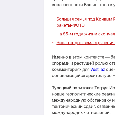
вовлеченности Вашингтона в 
Большая семья под Кривым 
ракеты-
ФОТО
На 85-м году жизни скончал
Число жертв землетрясения 
Именно в этом контексте — б
спорами и растущей ролью от
комментариях для
Vesti.az
оцен
обновляющейся архитектуре 
Турецкий политолог Тогрул И
новые геополитические реалии
международную обстановку и 
тектонический сдвиг, связанн
международных отношений.