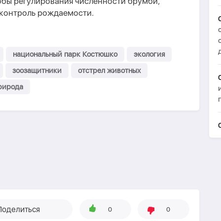
обы регулирования численности брумби,
 контроль рождаемости.
национальный парк Костюшко
экология
зоозащитники
отстрел животных
рирода
Поделиться
0
0