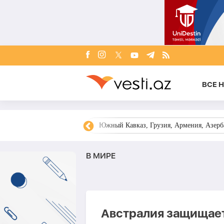
ВСЕ 
овости Азербайджана
Южный Кавказ, Грузия, Армения, Азерба
В МИРЕ
Австралия защищает