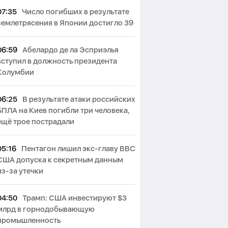
07:35
Число погибших в результате
землетрясения в Японии достигло 39
06:59
Абелардо де ла Эсприэлья
вступил в должность президента
Колумбии
06:25
В результате атаки российских
БПЛА на Киев погибли три человека,
ещё трое пострадали
05:16
Пентагон лишил экс-главу ВВС
США допуска к секретным данным
из-за утечки
04:50
Трамп: США инвестируют $3
млрд в горнодобывающую
промышленность