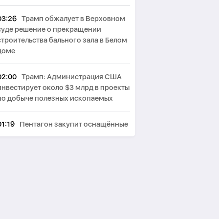
03:26
Трамп обжалует в Верховном
суде решение о прекращении
строительства бального зала в Белом
доме
02:00
Трамп: Администрация США
инвестирует около $3 млрд в проекты
по добыче полезных ископаемых
01:19
Пентагон закупит оснащённые
лазерами системы борьбы с дронами
на $400 млн
00:44
Пезешкиан: Мы решили
многие проблемы в отношениях с
соседями