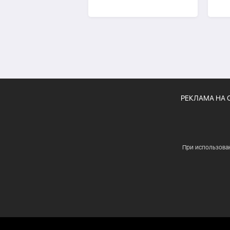
человека, ещё трое
дан
пострадали
РЕКЛАМА НА 
При использова