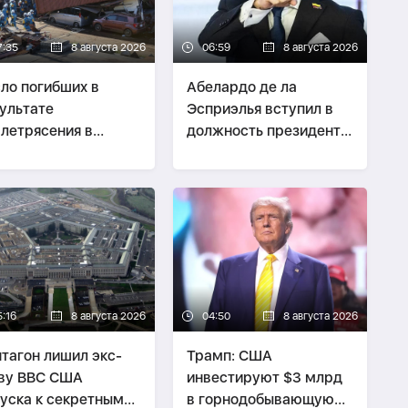
7:35
8 августа 2026
06:59
8 августа 2026
ло погибших в
Абелардо де ла
ультате
Эсприэлья вступил в
летрясения в
должность президента
нии достигло 39
Колумбии
5:16
8 августа 2026
04:50
8 августа 2026
тагон лишил экс-
Трамп: США
ву ВВС США
инвестируют $3 млрд
уска к секретным
в горнодобывающую