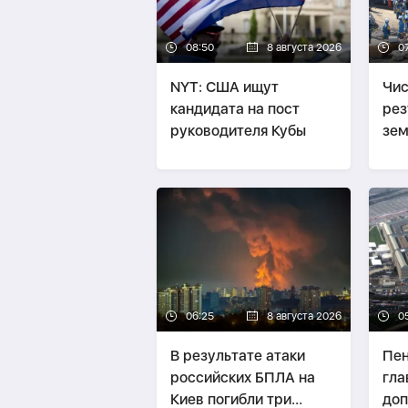
08:50
8 августа 2026
0
NYT: США ищут
Чис
кандидата на пост
рез
руководителя Кубы
зем
Япо
06:25
8 августа 2026
0
В результате атаки
Пен
российских БПЛА на
гла
Киев погибли три
доп