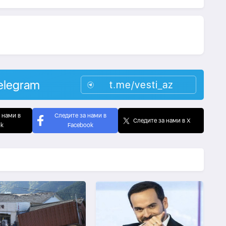
elegram
t.me/vesti_az
 нами в
Следите за нами в
Следите за нами в X
ok
Facebook