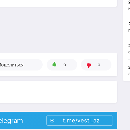
Поделиться
0
0
elegram
t.me/vesti_az