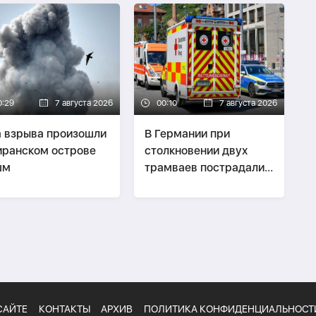
0:29
7 августа 2026
00:10
7 августа 2026
 взрыва произошли
В Германии при
иранском острове
столкновении двух
шм
трамваев пострадали
до 30 человек
САЙТЕ
КОНТАКТЫ
АРХИВ
ПОЛИТИКА КОНФИДЕНЦИАЛЬНОСТ