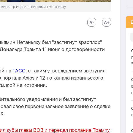
-министр Израиля Биньямин Нетаньяху
ьямин Нетаньяху был "застигнут врасплох"
Дональда Трампа 11 июня о договоренности
ой на
ТАСС
, с таким утверждением выступил
портала Axios и 12-го канала израильского
сылкой на источник.
рительного уведомления и был застигнут
ковал свое первоначальное заявление о сделке
 Х.
ил зубы главы ВОЗ и передал послание Трампу