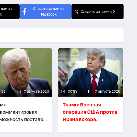
 нами в
Следите за нами в
Следите за нами в X
ok
Facebook
1:35
7 августа 2026
00:59
7 августа 2026
амп
Трамп: Военная
окомментировал
операция США против
можность поставок
Ирана вскоре
ет-перехватчиков
завершится
аине