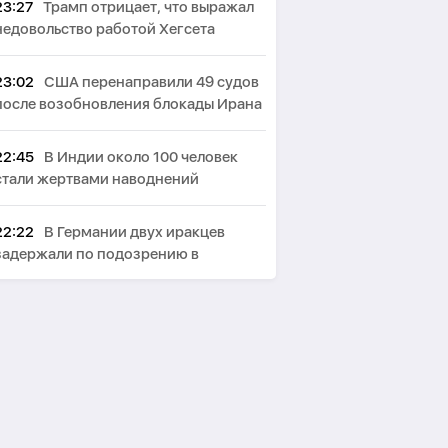
23:27
Трамп отрицает, что выражал
недовольство работой Хегсета
23:02
США перенаправили 49 судов
после возобновления блокады Ирана
22:45
В Индии около 100 человек
стали жертвами наводнений
22:22
В Германии двух иракцев
задержали по подозрению в
терроризме
22:03
США ввели санкции против
военного атташе Кубы в России
21:40
СМИ: В Британии стали
запрещать использование умных