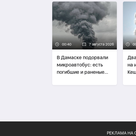
00:40
7 августа 2026
0
В Дамаске подорвали
Два
микроавтобус: есть
на 
погибшие и раненые
Ке
-
ОБНОВЛЕНО
РЕКЛАМА НА 