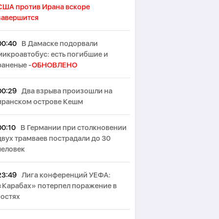
США против Ирана вскоре
завершится
00:40
В Дамаске подорвали
микроавтобус: есть погибшие и
раненые -
ОБНОВЛЕНО
00:29
Два взрыва произошли на
иранском острове Кешм
00:10
В Германии при столкновении
двух трамваев пострадали до 30
человек
23:49
Лига конференций УЕФА:
«Карабах» потерпел поражение в
гостях