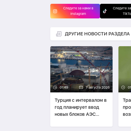
Следите за нами в
Следите за
Instagram
TikT
ДРУГИЕ НОВОСТИ РАЗДЕЛА
01:49
7 августа 2026
0
Турция с интервалом в
Тр
год планирует ввод
пр
новых блоков АЭС
воз
"Аккую"
рак
Укр