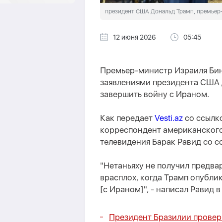
президент США Дональд Трамп, премьер
12 июня 2026
05:45
Премьер-министр Израиля Бин
заявлениями президента США 
завершить войну с Ираном.
Как передает
Vesti.az
со ссылк
корреспондент американского 
телевидения Барак Равид со с
"Нетаньяху не получил предва
врасплох, когда Трамп опубли
[с Ираном]", - написал Равид в
Президент Бразилии провер