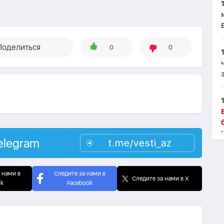
Поделиться
0
0
elegram
t.me/vesti_az
 нами в
Следите за нами в
Следите за нами в X
ok
Facebook