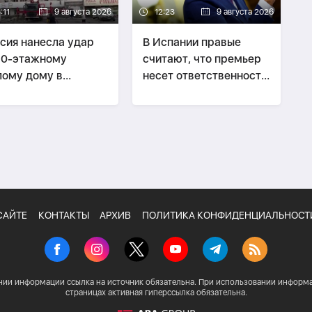
:11
9 августа 2026
12:23
9 августа 2026
сия нанесла удар
В Испании правые
10-этажному
считают, что премьер
ому дому в
несет ответственность
ькове, есть
за кризис в Сеуте
ибшие
САЙТЕ
КОНТАКТЫ
АРХИВ
ПОЛИТИКА КОНФИДЕНЦИАЛЬНОСТ
нии информации ссылка на источник обязательна. При использовании информа
страницах активная гиперссылка обязательна.