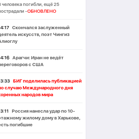
3 человека погибли, ещё 25
пострадали -
ОБНОВЛЕНО
14:17
Скончался заслуженный
деятель искусств, поэт Чингиз
Алиоглу
14:16
Арагчи: Иран не ведёт
переговоров с США
13:33
БИГ поделилась публикацией
по случаю Международного дня
коренных народов мира
13:11
Россия нанесла удар по 10-
этажному жилому дому в Харькове,
есть погибшие