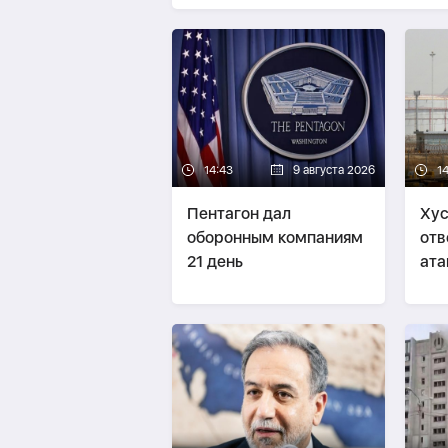
14:43
9 августа 2026
1
Пентагон дал
Хус
оборонным компаниям
отв
21 день
ата
Сау