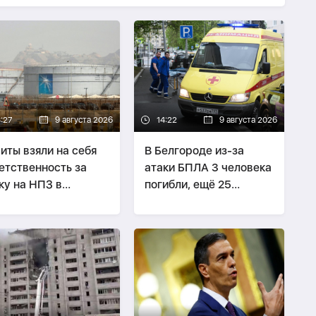
4:27
9 августа 2026
14:22
9 августа 2026
иты взяли на себя
В Белгороде из-за
етственность за
атаки БПЛА 3 человека
ку на НПЗ в
погибли, ещё 25
довской Аравии
пострадали
-
ОБНОВЛЕНО