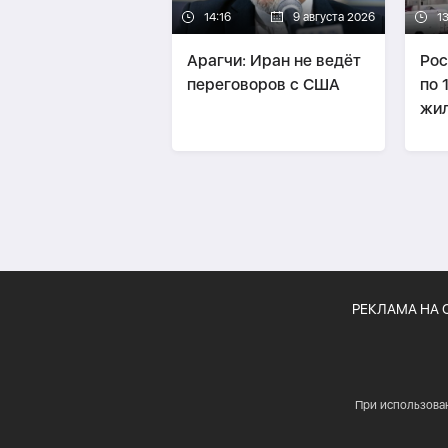
14:16
9 августа 2026
13
Арагчи: Иран не ведёт
Рос
переговоров с США
по 
жил
Хар
пог
РЕКЛАМА НА 
При использова