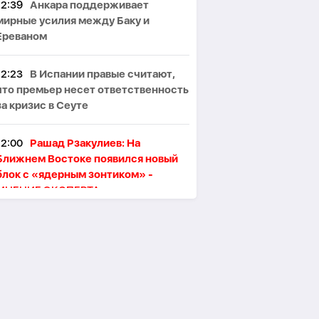
12:39
Анкара поддерживает
мирные усилия между Баку и
Ереваном
12:23
В Испании правые считают,
что премьер несет ответственность
за кризис в Сеуте
12:00
Рашад Рзакулиев: На
Ближнем Востоке появился новый
блок с «ядерным зонтиком» -
МНЕНИЕ ЭКСПЕРТА
11:47
Президент Ильхам Алиев
поздравил сингапурского коллегу
11:46
В Тегеране произошёл пожар,
один человек погиб, пятеро
пострадали