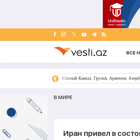
ВСЕ 
овости Азербайджана
Южный Кавказ, Грузия, Армения, Азерба
В МИРЕ
Иран привел в состо