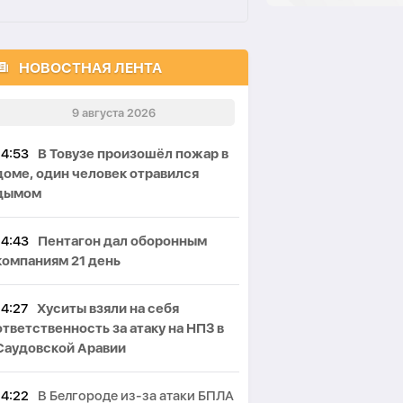
НОВОСТНАЯ ЛЕНТА
9 августа 2026
14:53
В Товузе произошёл пожар в
доме, один человек отравился
дымом
14:43
Пентагон дал оборонным
компаниям 21 день
14:27
Хуситы взяли на себя
ответственность за атаку на НПЗ в
Саудовской Аравии
14:22
В Белгороде из-за атаки БПЛА