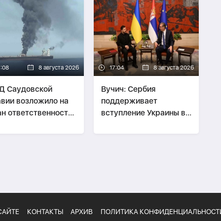
7:08
8 августа 2026
17:04
8 августа 2026
Д Саудовской
Вучич: Сербия
вии возложило на
поддерживает
н ответственность
вступление Украины в
атаки на суда
ЕС
САЙТЕ
КОНТАКТЫ
АРХИВ
ПОЛИТИКА КОНФИДЕНЦИАЛЬНОСТ