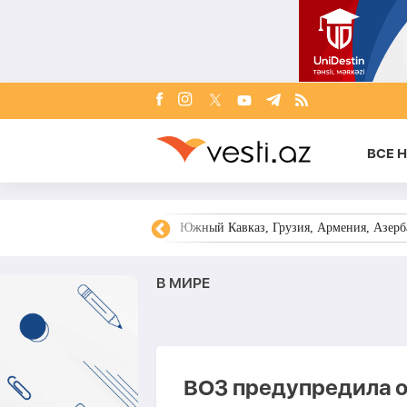
ВСЕ 
овости Азербайджана
Южный Кавказ, Грузия, Армения, Азерба
В МИРЕ
ВОЗ предупредила о