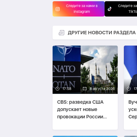
Следите за нами в
Следите за
Instagram
TikT
ДРУГИЕ НОВОСТИ РАЗДЕЛА
17:58
8 августа 2026
1
CBS: разведка США
Вуч
допускает новые
уск
провокации России
Сер
против стран НАТО
ма