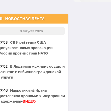
НОВОСТНАЯ ЛЕНТА
8 августа 2026
17:58
CBS: разведка США
допускает новые провокации
России против стран НАТО
17:52
В Ярдымлы мужчину осудили
за пытки и избиение гражданской
супруги
17:46
Наркотики из Ирана
доставляли дронами: в Баку прошли
задержания-
ВИДЕО