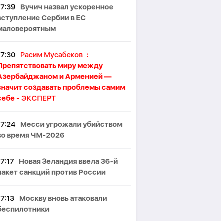
17:39
Вучич назвал ускоренное
вступление Сербии в ЕС
маловероятным
17:30
Расим Мусабеков
:
Препятствовать миру между
Азербайджаном и Арменией —
значит создавать проблемы самим
себе -
ЭКСПЕРТ
17:24
Месси угрожали убийством
во время ЧМ-2026
17:17
Новая Зеландия ввела 36-й
пакет санкций против России
17:13
Москву вновь атаковали
беспилотники