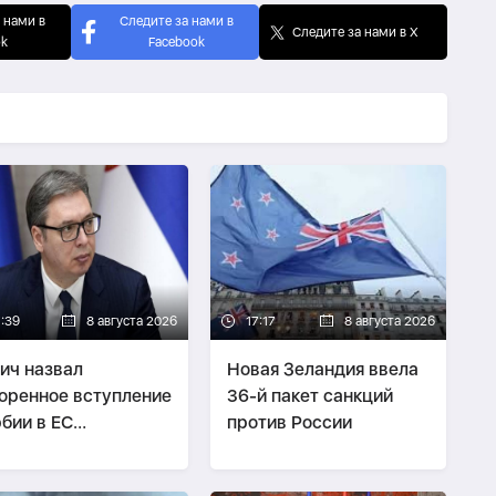
 нами в
Следите за нами в
Следите за нами в X
ok
Facebook
7:39
8 августа 2026
17:17
8 августа 2026
ич назвал
Новая Зеландия ввела
оренное вступление
36-й пакет санкций
бии в ЕС
против России
ловероятным