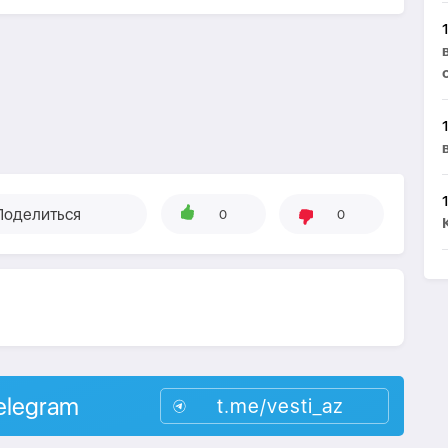
Поделиться
0
0
elegram
t.me/vesti_az