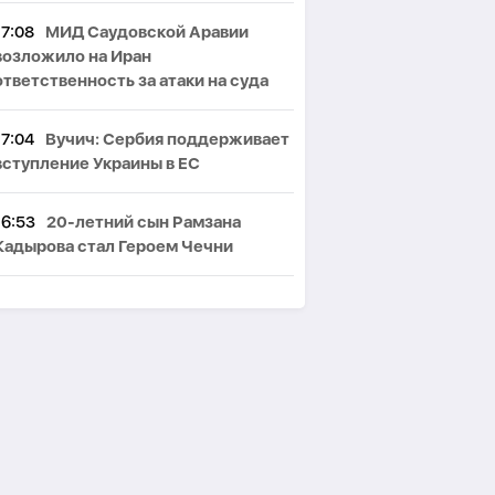
17:08
МИД Саудовской Аравии
возложило на Иран
ответственность за атаки на суда
17:04
Вучич: Сербия поддерживает
вступление Украины в ЕС
16:53
20-летний сын Рамзана
Кадырова стал Героем Чечни
16:45
Европа наращивает
спутниковую группировку IRIS² в
противовес Starlink
16:36
Зеленский: США будут
ежемесячно поставлять Украине
ракеты для Patriot