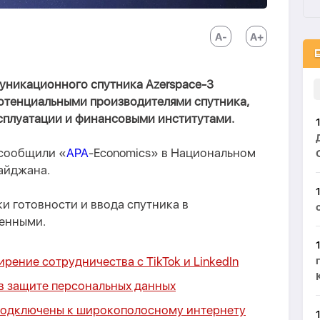
муникационного спутника Azerspace-3
отенциальными производителями спутника,
сплуатации и финансовыми институтами.
 сообщили «
APA
-Economics» в Национальном
айджана.
ки готовности и ввода спутника в
менными.
ение сотрудничества с TikTok и LinkedIn
е в защите персональных данных
подключены к широкополосному интернету