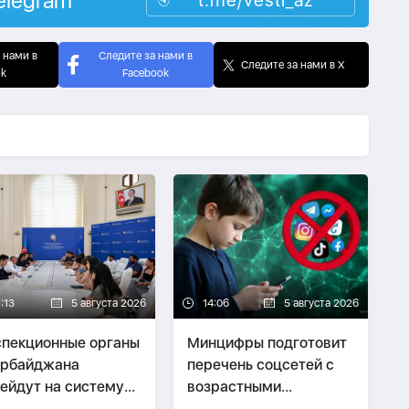
elegram
t.me/vesti_az
 нами в
Следите за нами в
Следите за нами в X
ok
Facebook
:13
5 августа 2026
14:06
5 августа 2026
пекционные органы
Минцифры подготовит
ербайджана
перечень соцсетей с
ейдут на систему
возрастными
eyfiyyet
ограничениями