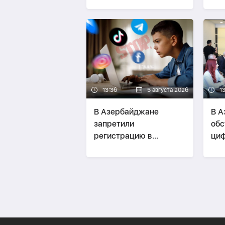
13:36
5 августа 2026
1
В Азербайджане
В А
запретили
обс
регистрацию в
циф
соцсетях детям
вне
младше 16 лет
дея
ФО