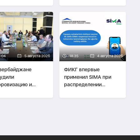
3:04
5 августа 2026
18:35
4 августа 2026
зербайджане
ФИКГ впервые
удили
применил SIMA при
ровизацию и
распределении
дрение ИИ в
квартир
тельность НПО-
ТО