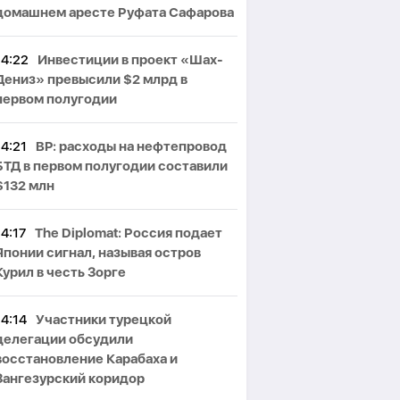
домашнем аресте Руфата Сафарова
14:22
Инвестиции в проект «Шах-
Дениз» превысили $2 млрд в
первом полугодии
14:21
BP: расходы на нефтепровод
БТД в первом полугодии составили
$132 млн
14:17
The Diplomat: Россия подает
Японии сигнал, называя остров
Курил в честь Зорге
14:14
Участники турецкой
делегации обсудили
восстановление Карабаха и
Зангезурский коридор