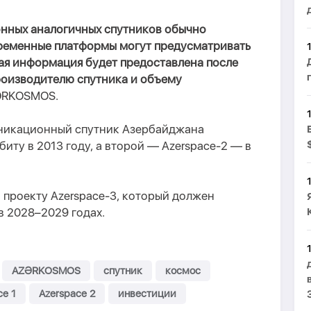
нных аналогичных спутников обычно
овременные платформы могут предусматривать
ная информация будет предоставлена после
роизводителю спутника и объему
ƏRKOSMOS.
никационный спутник Азербайджана
биту в 2013 году, а второй — Azerspace-2 — в
о проекту Azerspace-3, который должен
в 2028–2029 годах.
AZƏRKOSMOS
спутник
космос
ce 1
Azerspace 2
инвестиции