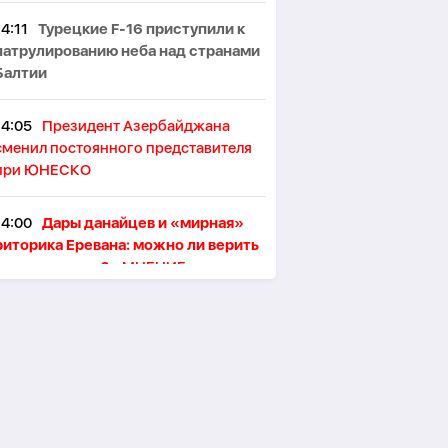
14:11
Турецкие F-16 приступили к
патрулированию неба над странами
Балтии
14:05
Президент Азербайджана
сменил постоянного представителя
при ЮНЕСКО
14:00
Дары данайцев и «мирная»
риторика Еревана: можно ли верить
словам о мире? -
МНЕНИЕ
13:53
BP завершит первый этап
электрификации Сангачальского
терминала к середине 2027 года
13:46
Великобритания расширила
санкционный список против России