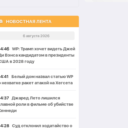
НОВОСТНАЯ ЛЕНТА
6 августа 2026
14:46
WP: Трамп хочет видеть Джей
Ди Вэнса кандидатом в президенты
США в 2028 году
14:41
Белый дом назвал статью WP
о нехватке ракет атакой на Хегсета
14:37
Джаред Лето лишился
главной роли в фильме об убийстве
Кеннеди
14:28
Суд отклонил ходатайство о