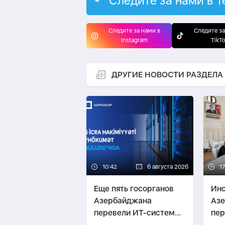
Следите за нами в T
Следите за нами в
Следите за
Instagram
TikT
ДРУГИЕ НОВОСТИ РАЗДЕЛА
10:42
6 августа 2026
17
Еще пять госорганов
Инс
Азербайджана
Аз
перевели ИТ-системы
пер
в G-cloud
E-k