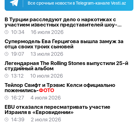
Все срочные новости в Telegram-канале Vesti.az
В Турции расследуют дело о наркотиках с
участием известных представителей шоу-
бизнеса
10:34
16 июля 2026
Супермодель Ева Герцигова вышла замуж за
отца своих троих сыновей
19:07
13 июля 2026
Легендарная The Rolling Stones выпустили 25-й
студийный альбом
13:12
10 июля 2026
Тейлор Свифт и Трэвис Келси официально
поженились-
ФОТО
16:27
4 июля 2026
EBU отказался пересматривать участие
Израиля в «Евровидении»
14:39
2 июля 2026