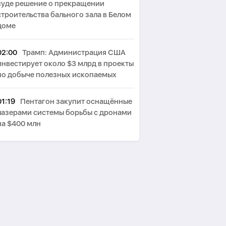
суде решение о прекращении
строительства бального зала в Белом
доме
02:00
Трамп: Администрация США
инвестирует около $3 млрд в проекты
по добыче полезных ископаемых
01:19
Пентагон закупит оснащённые
лазерами системы борьбы с дронами
на $400 млн
00:44
Пезешкиан: Мы решили
многие проблемы в отношениях с
соседями
00:05
Исполняется год со дня
подписания меморандума,
заложившего основу