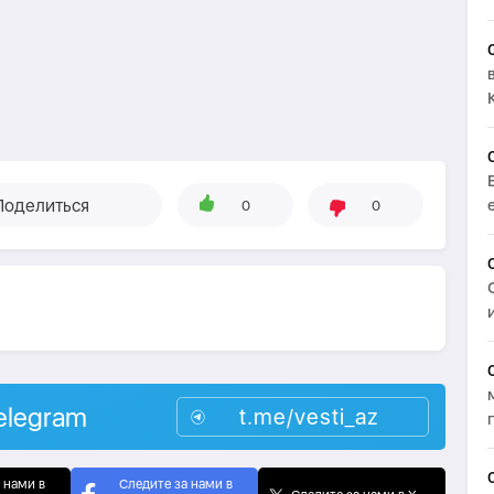
Поделиться
0
0
elegram
t.me/vesti_az
 нами в
Следите за нами в