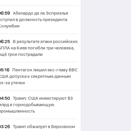
06:59
Абелардо де ла Эсприэлья
вступил в должность президента
Колумбии
06:25
В результате атаки российских
БПЛА на Киев погибли три человека,
ещё трое пострадали
05:16
Пентагон лишил экс-главу ВВС
США допуска к секретным данным
из-за утечки
04:50
Трамп: США инвестируют $3
млрд в горнодобывающую
промышленность
03:26
Трамп обжалует в Верховном