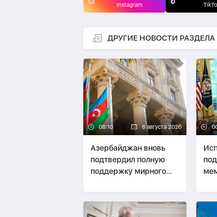
Instagram
TikT
ДРУГИЕ НОВОСТИ РАЗДЕЛА
08:10
8 августа 2026
0
Азербайджан вновь
Исп
подтвердил полную
под
поддержку мирного
ме
урегулирования
зал
конфликта в Грузии
стр
пар