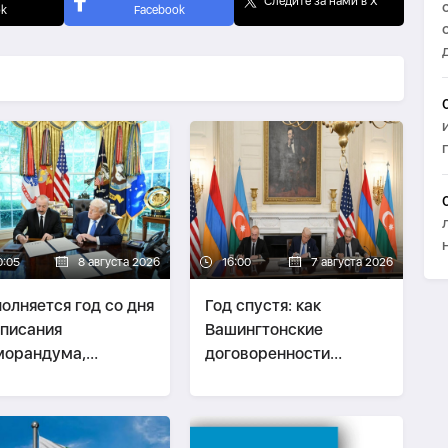
Следите за нами в X
ok
Facebook
0:05
8 августа 2026
16:00
7 августа 2026
олняется год со дня
Год спустя: как
писания
Вашингтонские
морандума,
договоренности
ожившего основу
изменили мирную
атегического
повестку Южного
тнерства
Кавказа -
ВЗГЛЯД