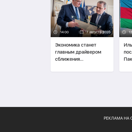
Аз
14:00
7 августа 2026
1
Экономика станет
Иль
главным драйвером
пос
сближения
Пак
Азербайджана и
Украины -
Эксперт о
визите Байрамова в
Киев
РЕКЛАМА НА 