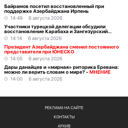
Байрамов посетил восстановленный при
поддержке Азербайджана Ирпень
14:49
6 августа 2026
Участники турецкой делегации обсудили
восстановление Карабаха и Зангезурский
коридор
14:14
6 августа 2026
Президент Азербайджана сменил постоянного
представителя при ЮНЕСКО
14:05
6 августа 2026
Дары данайцев и «мирная» риторика Еревана:
можно ли верить словам о мире? -
МНЕНИЕ
14:00
6 августа 2026
РЕКЛАМА НА САЙТЕ
КОНТАКТЫ
АРХИВ