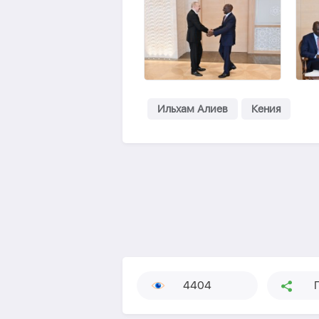
Ильхам Алиев
Кения
4404