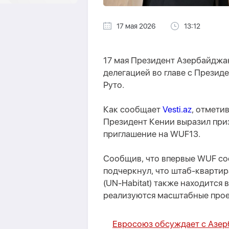
17 мая 2026
13:12
17 мая Президент Азербайджа
делегацией во главе с Прези
Руто.
Как сообщает
Vesti.az
, отмети
Президент Кении выразил приз
приглашение на WUF13.
Сообщив, что впервые WUF сос
подчеркнул, что штаб-кварти
(UN-Habitat) также находится в
реализуются масштабные прое
Евросоюз обсуждает с Азе