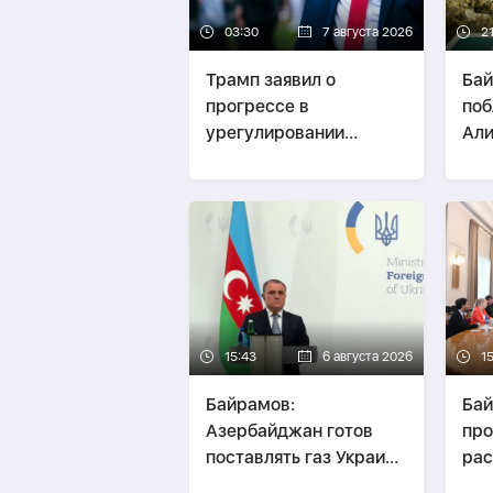
03:30
7 августа 2026
21
Трамп заявил о
Бай
прогрессе в
поб
урегулировании
Али
конфликта между РФ и
Укр
Украиной
15:43
6 августа 2026
1
Байрамов:
Бай
Азербайджан готов
про
поставлять газ Украине
рас
при необходимости
ОБ