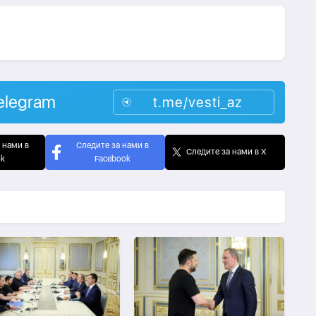
elegram
t.me/vesti_az
 нами в
Следите за нами в
Следите за нами в X
ok
Facebook