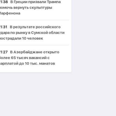
11:38
В Греции призвали Трампа
помочь вернуть скульптуры
Парфенона
11:31
В результате российского
удара по рынку в Сумской области
пострадали 10 человек
11:27
В Азербайджане открыто
более 65 тысяч вакансий с
зарплатой до 10 тыс. манатов
11:22
В Тертере супругов убили
ради 17 тысяч манатов и подожгли
их дом
11:19
Турция, Саудовская Аравия и
Пакистан подпишут соглашение в
сфере обороны