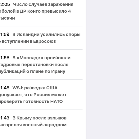
12:05
Число случаев заражения
Эболой в ДР Конго превысило 4
тысячи
11:59
В Исландии усилились споры
о вступлении в Евросоюз
11:56
В «Моссаде» произошли
кадровые перестановки после
публикаций о плане по Ирану
11:48
WSJ: разведка США
допускает, что Россия может
проверить готовность НАТО
11:43
В Крыму после взрывов
загорелся военный аэродром