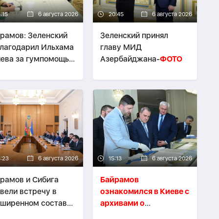
:15
6 августа 2026
20:45
6 августа 2026
рамов: Зеленский
Зеленский принял
лагодарил Ильхама
главу МИД
ева за гумпомощь
Азербайджана-
ФОТО
аине
5:23
6 августа 2026
15:13
6 августа 2026
рамов и Сибига
Байрамов
вели встречу в
ознакомился в Киеве с
ширенном составе-
архивами о
НОВЛЕНО
дипломатической