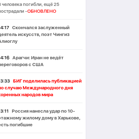
3 человека погибли, ещё 25
пострадали -
ОБНОВЛЕНО
14:17
Скончался заслуженный
деятель искусств, поэт Чингиз
Алиоглу
14:16
Арагчи: Иран не ведёт
переговоров с США
13:33
БИГ поделилась публикацией
по случаю Международного дня
коренных народов мира
13:11
Россия нанесла удар по 10-
этажному жилому дому в Харькове,
есть погибшие