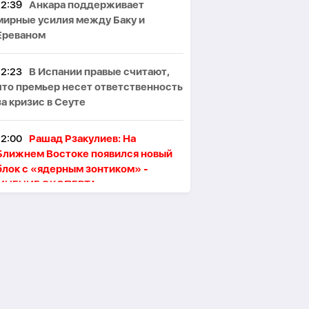
12:39
Анкара поддерживает
мирные усилия между Баку и
Ереваном
12:23
В Испании правые считают,
что премьер несет ответственность
за кризис в Сеуте
12:00
Рашад Рзакулиев: На
Ближнем Востоке появился новый
блок с «ядерным зонтиком» -
МНЕНИЕ ЭКСПЕРТА
11:47
Президент Ильхам Алиев
поздравил сингапурского коллегу
11:46
В Тегеране произошёл пожар,
один человек погиб, пятеро
пострадали