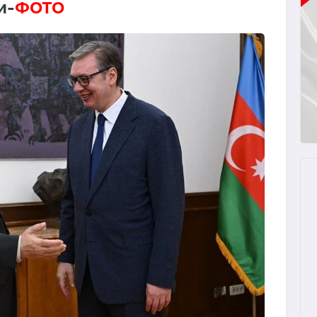
и-
ФОТО