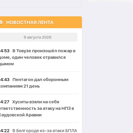
НОВОСТНАЯ ЛЕНТА
9 августа 2026
14:53
В Товузе произошёл пожар в
доме, один человек отравился
дымом
14:43
Пентагон дал оборонным
компаниям 21 день
14:27
Хуситы взяли на себя
ответственность за атаку на НПЗ в
Саудовской Аравии
14:22
В Белгороде из-за атаки БПЛА