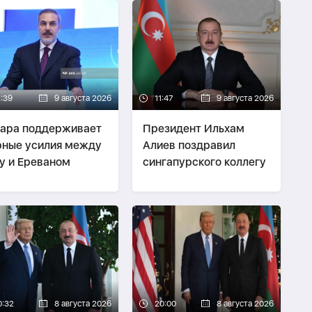
2:39
9 августа 2026
11:47
9 августа 2026
ара поддерживает
Президент Ильхам
ные усилия между
Алиев поздравил
у и Ереваном
сингапурского коллегу
0:32
8 августа 2026
20:00
8 августа 2026