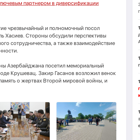
ключевым партнером в диверсификации
стие чрезвычайный и полномочный посол
ь Хасиев. Стороны обсудили перспективы
ого сотрудничества, а также взаимодействие
нности.
оны Азербайджана посетил мемориальный
оде Крушевац. Закир Гасанов возложил венок
 память о жертвах Второй мировой войны, и