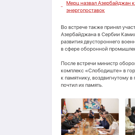
Мерц назвал Азербайджан 
энергопоставок
Во встрече также принял уча
Азербайджана в Сербии Камил
развития двустороннего военн
в сфере оборонной промышле
После встречи министр обор
комплекс «Слободиште» в гор
к памятнику, воздвигнутому в
почтил их память.