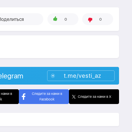
Поделиться
0
0
elegram
t.me/vesti_az
 нами в
Следите за нами в
Следите за нами в X
ok
Facebook