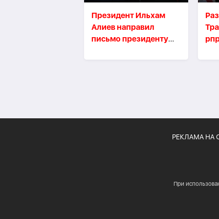
Президент Ильхам
Раз
Алиев направил
Тр
письмо президенту
рп
США Дональду Трампу
40 
РЕКЛАМА НА 
При использова