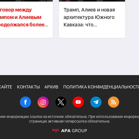
говор между
Трамп, Алиев и новая
ампом и Алиевым
архитектура Южного
родолжался более
Кавказа: что
минут
изменилось за полтора
года -
ВЗГЛЯД
САЙТЕ
КОНТАКТЫ
АРХИВ
ПОЛИТИКА КОНФИДЕНЦИАЛЬНОСТ
нии информации ссылка на источник обязательна. При использовании информа
страницах активная гиперссылка обязательна.