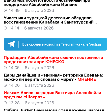
Байрамов посетил восстановленный при
поддержке Азербайджана Ирпень
14:49
6 августа 2026
Участники турецкой делегации обсудили
восстановление Карабаха и Зангезурский
коридор
14:14
6 августа 2026
Все срочные новости в Telegram-канале Vesti.az
Президент Азербайджана сменил постоянного
представителя при ЮНЕСКО
14:05
6 августа 2026
Дары данайцев и «мирная» риторика Еревана:
можно ли верить словам о мире? -
МНЕНИЕ
14:00
6 августа 2026
Ильхам Алиев наградил Бахтияра Асланбейли
орденом «Шохрат»
13:28
6 августа 2026
Сибига: Визит Байрамова стал важным шагом в