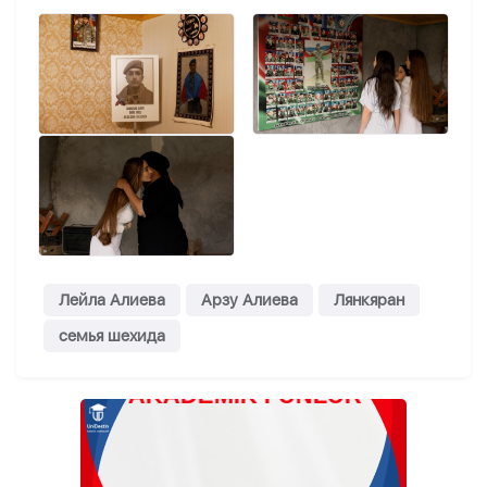
Лейла Алиева
Арзу Алиева
Лянкяран
семья шехида