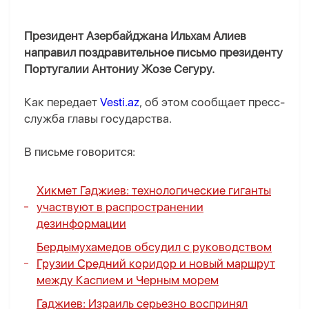
Президент Азербайджана Ильхам Алиев
направил поздравительное письмо президенту
Португалии Антониу Жозе Сегуру.
Как передает
Vesti.az
, об этом сообщает пресс-
служба главы государства.
В письме говорится:
Хикмет Гаджиев: технологические гиганты
участвуют в распространении
дезинформации
Бердымухамедов обсудил с руководством
Грузии Средний коридор и новый маршрут
между Каспием и Черным морем
Гаджиев: Израиль серьезно воспринял