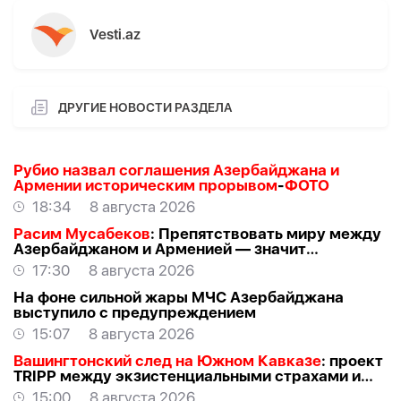
Vesti.az
ДРУГИЕ НОВОСТИ РАЗДЕЛА
Рубио назвал соглашения Азербайджана и
Армении историческим прорывом
-
ФОТО
18:34
8 августа 2026
Расим Мусабеков
: Препятствовать миру между
Азербайджаном и Арменией — значит
создавать проблемы самим себе -
ЭКСПЕРТ
17:30
8 августа 2026
На фоне сильной жары МЧС Азербайджана
выступило с предупреждением
15:07
8 августа 2026
Вашингтонский след на Южном Кавказе
: проект
TRIPР между экзистенциальными страхами и
прагматичными интересами -
АЗЕР
15:00
8 августа 2026