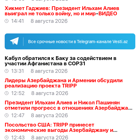
АЛЛАХВЕРАНОВ
Хикмет Гаджиев: Президент Ильхам Алиев
выиграл не только войну, но и мир
-
ВИДЕО
14:41
8 августа 2026
Все срочные новости в Telegram-канале Vesti.az
Кабул обратился к Баку за содействием в
участии Афганистана в COP31
13:31
8 августа 2026
Лидеры Азербайджана и Армении обсудили
реализацию проекта TRIPP
12:52
8 августа 2026
Президент Ильхам Алиев и Никол Пашинян
отметили прогресс в отношениях Азербайджана
и Армении
12:47
8 августа 2026
Посольство США: TRIPP принесет
экономические выгоды Азербайджану и
региону
12:43
8 августа 2026